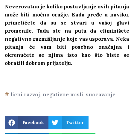
Neverovatno je koliko postavljanje ovih pitanja
može biti moćno oružje. Kada pređe u naviku,
primetićete da su se stvari u vašoj glavi
promenile. Tada ste na putu da eliminišete
negativno razmišljanje koje vas usporava. Neka
pitanja će vam biti posebno značajna i
okrenućete se njima isto kao što biste se
obratili dobrom prijatelju.
licni razvoj
,
negativne misli
,
suocavanje
Facebook
Twitter