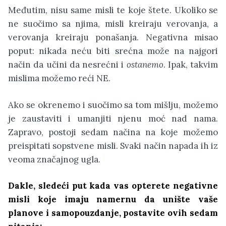
Međutim, nisu same misli te koje štete. Ukoliko se
ne suočimo sa njima, misli kreiraju verovanja, a
verovanja kreiraju ponašanja. Negativna misao
poput: nikada neću biti srećna može na najgori
način da učini da nesrećni i
ostanemo
. Ipak, takvim
mislima možemo reći NE.
Ako se okrenemo i suočimo sa tom mišlju, možemo
je zaustaviti i umanjiti njenu moć nad nama.
Zapravo, postoji sedam načina na koje možemo
preispitati sopstvene misli. Svaki način napada ih iz
veoma značajnog ugla.
Dakle, sledeći put kada vas opterete negativne
misli koje imaju namernu da unište vaše
planove i samopouzdanje, postavite ovih sedam