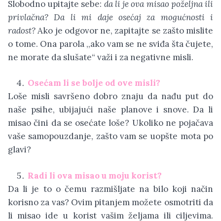
Slobodno upitajte sebe:
da li je ova misao poželjna ili
privlačna? Da li mi daje osećaj za mogućnosti i
radost?
Ako je odgovor ne, zapitajte se zašto mislite
o tome. Ona parola ,,ako vam se ne sviđa šta čujete,
ne morate da slušate“ važi i za negativne misli.
Osećam li se bolje od ove misli?
Loše misli savršeno dobro znaju da nađu put do
naše psihe, ubijajući naše planove i snove. Da li
misao čini da se osećate loše? Ukoliko ne pojačava
vaše samopouzdanje, zašto vam se uopšte mota po
glavi?
Radi li ova misao u moju korist?
Da li je to o čemu razmišljate na bilo koji način
korisno za vas? Ovim pitanjem možete osmotriti da
li misao ide u korist vašim željama ili ciljevima.