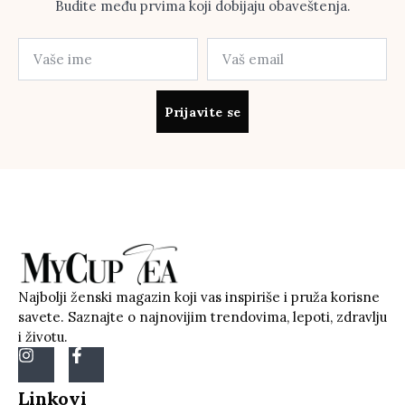
Budite među prvima koji dobijaju obaveštenja.
Prijavite se
Najbolji ženski magazin koji vas inspiriše i pruža korisne
savete. Saznajte o najnovijim trendovima, lepoti, zdravlju
i životu.
Linkovi