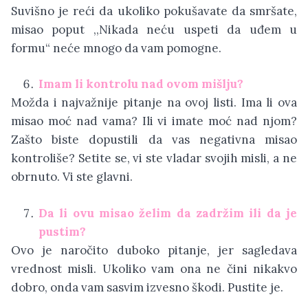
Suvišno je reći da ukoliko pokušavate da smršate,
misao poput ,,Nikada neću uspeti da uđem u
formu“ neće mnogo da vam pomogne.
Imam li kontrolu nad ovom mišlju?
Možda i najvažnije pitanje na ovoj listi. Ima li ova
misao moć nad vama? Ili vi imate moć nad njom?
Zašto biste dopustili da vas negativna misao
kontroliše? Setite se, vi ste vladar svojih misli, a ne
obrnuto. Vi ste glavni.
Da li ovu misao želim da zadržim ili da je
pustim?
Ovo je naročito duboko pitanje, jer sagledava
vrednost misli. Ukoliko vam ona ne čini nikakvo
dobro, onda vam sasvim izvesno škodi. Pustite je.