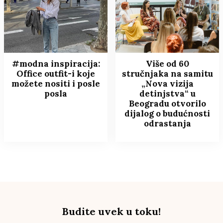
#modna inspiracija:
Više od 60
Office outfit-i koje
stručnjaka na samitu
možete nositi i posle
„Nova vizija
posla
detinjstva“ u
Beogradu otvorilo
dijalog o budućnosti
odrastanja
Budite uvek u toku!