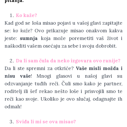
pitanja:
Ko kaže?
Kad god se loša misao pojavi u vašoj glavi zapitajte
se:
ko kaže?
Ovo prikazuje misao onakvom kakva
jeste:
sumnja
koja može poremetiti vaš život i
naškoditi vašem osećaju za sebe i svoju dobrobit.
Da li sam čula da neko izgovara ovo ranije?
Da li ste spremni za otkriće?
Vaše misli možda i
nisu vaše
! Mnogi glasovi u našoj glavi su
odzvanjanje tuđih reči. Čuli smo kako je partner,
roditelj ili šef rekao nešto loše i prisvojili smo te
reči kao svoje. Ukoliko je ovo slučaj, odagnajte ih
odmah!
Sviđa li mi se ova misao?