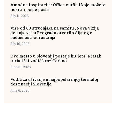
#modna inspiracija: Office outfit-i koje možete
nositi i posle posla
July 11, 2026
Više od 60 stručnjaka na samitu „Nova vizija
detinjstva“ u Beogradu otvorilo dijalog o
budućnosti odrastanja
July 10, 2026
Ovo mesto u Sloveniji postaje hit leta: Kratak
turistički vodič kroz Cerkno
June 19, 2026
Vodič za uživanje u najpopularnijoj termaloj
destinaciji Slovenije
June 6, 2026