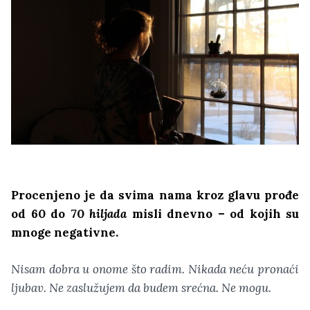
Procenjeno je da svima nama kroz glavu prođe
od 60 do 70
hiljada
misli dnevno – od kojih su
mnoge negativne.
Nisam dobra u onome što radim. Nikada neću pronaći
ljubav. Ne zaslužujem da budem srećna. Ne mogu.