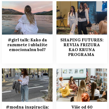
#girl talk: Kako da
SHAPING FUTURES:
razumete i ublažite
REVIJA FRIZURA
emocionalnu bol?
KAO KRUNA
PROGRAMA
#modna inspiracija:
Više od 60