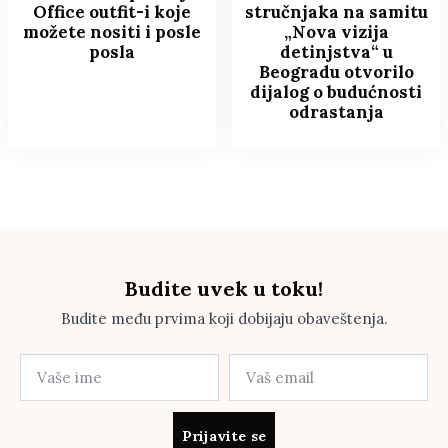
Office outfit-i koje
stručnjaka na samitu
možete nositi i posle
„Nova vizija
posla
detinjstva“ u
Beogradu otvorilo
dijalog o budućnosti
odrastanja
Budite uvek u toku!
Budite među prvima koji dobijaju obaveštenja.
Prijavite se