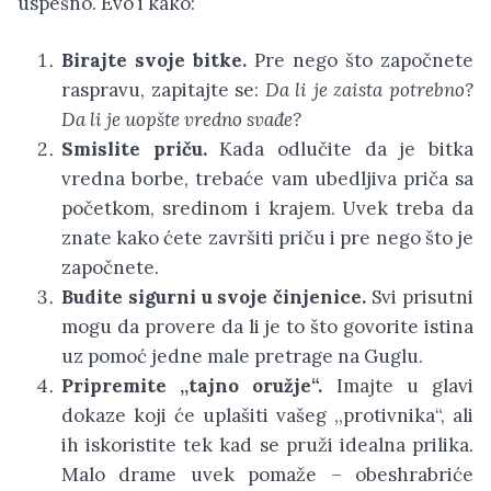
uspešno. Evo i kako:
Birajte svoje bitke.
Pre nego što započnete
raspravu, zapitajte se:
Da li je zaista potrebno?
Da li je uopšte vredno svađe?
Smislite priču.
Kada odlučite da je bitka
vredna borbe, trebaće vam ubedljiva priča sa
početkom, sredinom i krajem. Uvek treba da
znate kako ćete završiti priču i pre nego što je
započnete.
Budite sigurni u svoje činjenice.
Svi prisutni
mogu da provere da li je to što govorite istina
uz pomoć jedne male pretrage na Guglu.
Pripremite ,,tajno oružje“.
Imajte u glavi
dokaze koji će uplašiti vašeg ,,protivnika“, ali
ih iskoristite tek kad se pruži idealna prilika.
Malo drame uvek pomaže – obeshrabriće