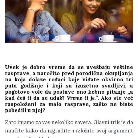
Uvek je dobro vreme da se uvežbaju veštine
rasprave, a naročito pred porodična okupljanja
na koja dolaze rođaci koje viđate okvirno tri
puta godišnje i koji su izuzetno svadljivi, a
pogotovo vole da postave ono kobno pitanje ,,a
kad ćeš
ti
da se udaš?
Vreme ti je.
“. Ako ste već
raspoloženi za malo rasprave, zašto ne biste
pobedili u njoj?
Zato imamo za vas nekoliko saveta. Glavni trik je da
naučite kako da izgradite i izložite svoj argument