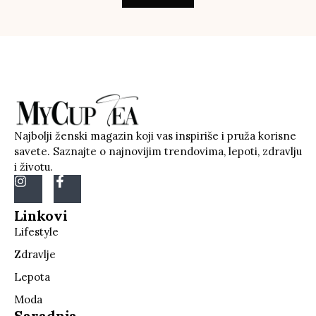
Najbolji ženski magazin koji vas inspiriše i pruža korisne
savete. Saznajte o najnovijim trendovima, lepoti, zdravlju
i životu.
Linkovi
Lifestyle
Zdravlje
Lepota
Moda
Saradnja