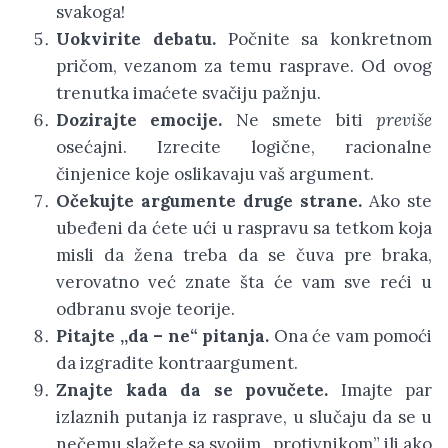
svakoga!
Uokvirite debatu.
Počnite sa konkretnom
pričom, vezanom za temu rasprave. Od ovog
trenutka imaćete svačiju pažnju.
Dozirajte emocije.
Ne smete biti
previše
osećajni. Izrecite logične, racionalne
činjenice koje oslikavaju vaš argument.
Očekujte argumente druge strane.
Ako ste
ubeđeni da ćete ući u raspravu sa tetkom koja
misli da žena treba da se čuva pre braka,
verovatno već znate šta će vam sve reći u
odbranu svoje teorije.
Pitajte ,,da –
ne“ pitanja.
Ona će vam pomoći
da izgradite kontraargument.
Znajte kada da se povučete.
Imajte par
izlaznih putanja iz rasprave, u slučaju da se u
nečemu slažete sa svojim ,,protivnikom” ili ako