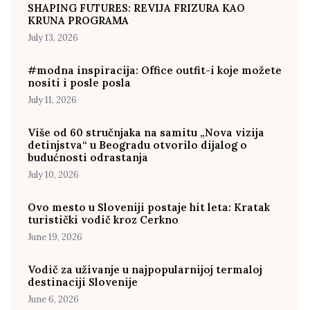
SHAPING FUTURES: REVIJA FRIZURA KAO
KRUNA PROGRAMA
July 13, 2026
#modna inspiracija: Office outfit-i koje možete
nositi i posle posla
July 11, 2026
Više od 60 stručnjaka na samitu „Nova vizija
detinjstva“ u Beogradu otvorilo dijalog o
budućnosti odrastanja
July 10, 2026
Ovo mesto u Sloveniji postaje hit leta: Kratak
turistički vodič kroz Cerkno
June 19, 2026
Vodič za uživanje u najpopularnijoj termaloj
destinaciji Slovenije
June 6, 2026