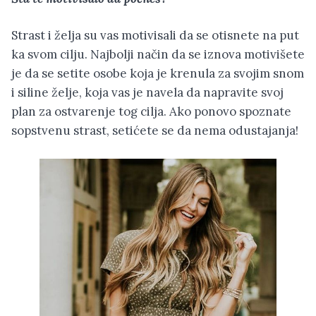
Strast i želja su vas motivisali da se otisnete na put
ka svom cilju. Najbolji način da se iznova motivišete
je da se setite osobe koja je krenula za svojim snom
i siline želje, koja vas je navela da napravite svoj
plan za ostvarenje tog cilja. Ako ponovo spoznate
sopstvenu strast, setićete se da nema odustajanja!