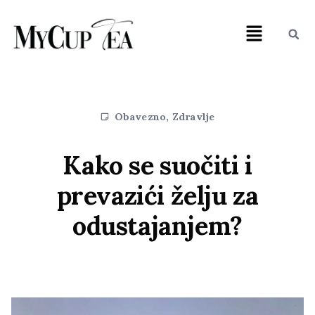
Obavezno
,
Zdravlje
Kako se suočiti i
prevazići želju za
odustajanjem?