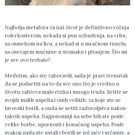
Najbolja metafora za naš život je definitivno vožnja
rolerkosterom, nekada si pun uzbuđenja, na vrhu,
sa osmehom na licu, a nekad si u mračnom tunelu,
sa osećajem mučnine u stomaku i pitanjem: Što mi
je sve ovo trebalo?
Međutim, ako ste zaboravili, sada je pravi trenutak
da se podsetiti na to da sve ono što je vredno u
životu zahteva malo rizika i mnogo truda. Setite se
svojih malih uspeha i onih velikih, za koje ste se
lavovski borili, a onda se setiti zadovoljstva nakon
takvih uspeha. Najponosniji na sebe bili ste posle
velike borbe, upornosti i konačnog uspeha. Posle
svakog pada ste ustali i borili se još jače i srčanije, a