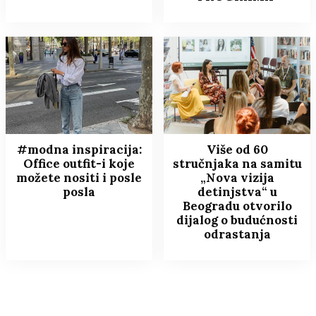
#modna inspiracija:
Više od 60
Office outfit-i koje
stručnjaka na samitu
možete nositi i posle
„Nova vizija
posla
detinjstva“ u
Beogradu otvorilo
dijalog o budućnosti
odrastanja