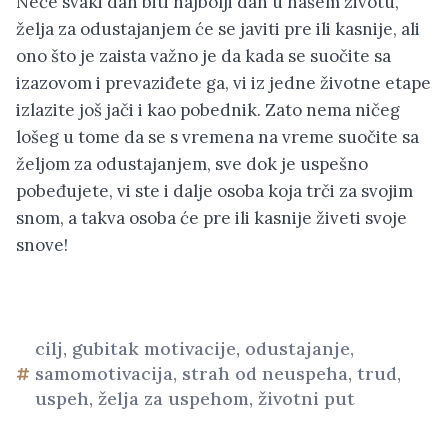
Neće svaki dan biti najbolji dan u našem životu,
želja za odustajanjem će se javiti pre ili kasnije, ali
ono što je zaista važno je da kada se suočite sa
izazovom i prevaziđete ga, vi iz jedne životne etape
izlazite još jači i kao pobednik. Zato nema ničeg
lošeg u tome da se s vremena na vreme suočite sa
željom za odustajanjem, sve dok je uspešno
pobeđujete, vi ste i dalje osoba koja trči za svojim
snom, a takva osoba će pre ili kasnije živeti svoje
snove!
cilj
,
gubitak motivacije
,
odustajanje
,
samomotivacija
,
strah od neuspeha
,
trud
,
uspeh
,
želja za uspehom
,
životni put