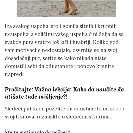
Iza svakog uspeha, stoji gomila sitnih i krupnih
neuspeha, a veličinu vašeg uspeha čini želja da se
svakog puta vratite još jači i hrabriji. Koliko god
vam motivacije nedostajalo, osvrnite se na svoj
dosadašnji put, setite se kako nikada niste
dopustili sebi da odustanete i ponovo krenite
napred!
Pročitajte:
Važna lekcija: Kako da naučite da
utišate tuđe mišljenje?!
Sledeći put kada poželite da odustanete od sebe i
svojih snova, razmislite o sledećim stvarima…
Šta te motivisalo da počneš?