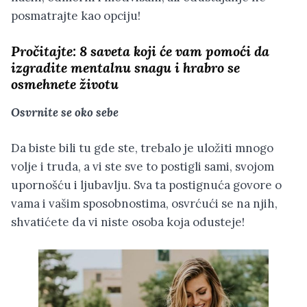
posmatrajte kao opciju!
Pročitajte:
8 saveta koji će vam pomoći da
izgradite mentalnu snagu i hrabro se
osmehnete životu
Osvrnite se oko sebe
Da biste bili tu gde ste, trebalo je uložiti mnogo
volje i truda, a vi ste sve to postigli sami, svojom
upornošću i ljubavlju. Sva ta postignuća govore o
vama i vašim sposobnostima, osvrćući se na njih,
shvatićete da vi niste osoba koja odusteje!