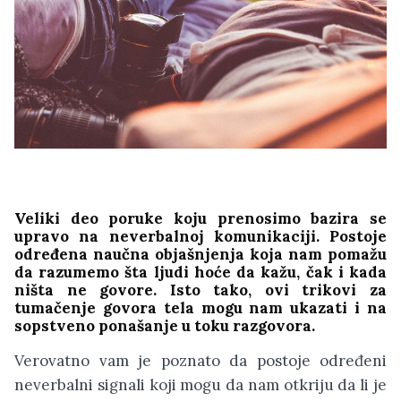
Veliki deo poruke koju prenosimo bazira se
upravo na neverbalnoj komunikaciji. Postoje
određena naučna objašnjenja koja nam pomažu
da razumemo šta ljudi hoće da kažu, čak i kada
ništa ne govore. Isto tako, ovi trikovi za
tumačenje govora tela mogu nam ukazati i na
sopstveno ponašanje u toku razgovora.
Verovatno vam je poznato da postoje određeni
neverbalni signali koji mogu da nam otkriju da li je