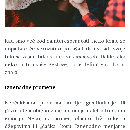
Kad smo već kod zainteresovanosti, neko kome se
dopadate će verovatno pokušati da uskladi svoje
telo sa vašim tako što će vas
oponašati
. Dakle, ako
neko imitira vaše gestove, to je definitivno dobar
znak!
Iznenadne promene
Neočekivana promena nečije gestikulacije ili
govora tela obično znači da imaju nalet određenih
emocija. Neko, na primer, obično drži ruke u
džepovima ili ,,čačka“ kosu. Iznenadno menjanje