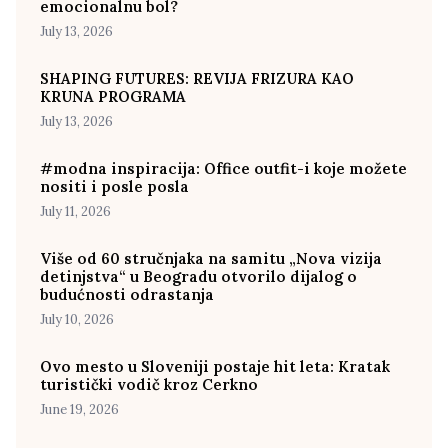
emocionalnu bol?
July 13, 2026
SHAPING FUTURES: REVIJA FRIZURA KAO
KRUNA PROGRAMA
July 13, 2026
#modna inspiracija: Office outfit-i koje možete
nositi i posle posla
July 11, 2026
Više od 60 stručnjaka na samitu „Nova vizija
detinjstva“ u Beogradu otvorilo dijalog o
budućnosti odrastanja
July 10, 2026
Ovo mesto u Sloveniji postaje hit leta: Kratak
turistički vodič kroz Cerkno
June 19, 2026