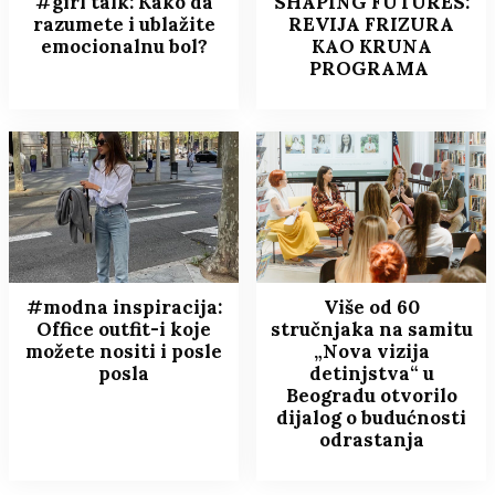
#girl talk: Kako da
SHAPING FUTURES:
razumete i ublažite
REVIJA FRIZURA
emocionalnu bol?
KAO KRUNA
PROGRAMA
#modna inspiracija:
Više od 60
Office outfit-i koje
stručnjaka na samitu
možete nositi i posle
„Nova vizija
posla
detinjstva“ u
Beogradu otvorilo
dijalog o budućnosti
odrastanja