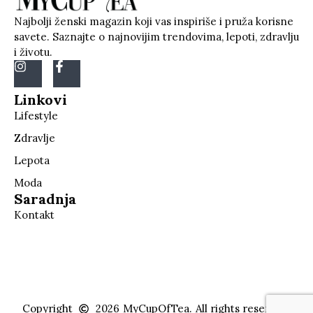
Najbolji ženski magazin koji vas inspiriše i pruža korisne
savete. Saznajte o najnovijim trendovima, lepoti, zdravlju
i životu.
Linkovi
Lifestyle
Zdravlje
Lepota
Moda
Saradnja
Kontakt
Copyright
2026
MyCupOfTea.
All rights reserved.