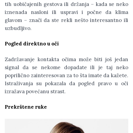
tih uobičajenih gestova ili držanja – kada se neko
iznenada nasloni ili uspravi i počne da klima
glavom – znači da ste rekli nešto interesantno ili
uzbudljivo.
Pogled direktno u oči
Zadržavanje kontakta očima može biti još jedan
signal da se nekome dopadate ili je taj neko
poprilično zainteresovan za to šta imate da kažete.
Istraživanja su pokazala da pogled pravo u oči
izražava povećanu strast.
Prekrštene ruke