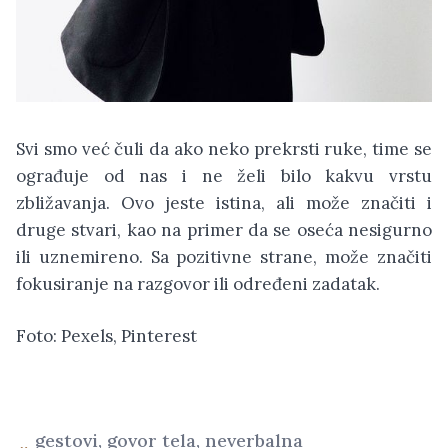
Svi smo već čuli da ako neko prekrsti ruke, time se
ograđuje od nas i ne želi bilo kakvu vrstu
zbližavanja. Ovo jeste istina, ali može značiti i
druge stvari, kao na primer da se oseća nesigurno
ili uznemireno. Sa pozitivne strane, može značiti
fokusiranje na razgovor ili određeni zadatak.
Foto: Pexels, Pinterest
gestovi
,
govor tela
,
neverbalna