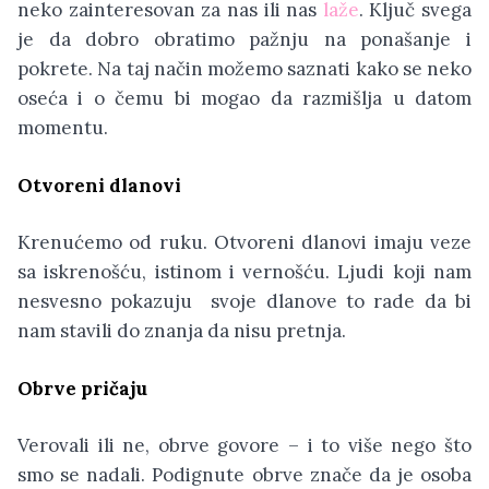
neko zainteresovan za nas ili nas
laže
. Ključ svega
je da dobro obratimo pažnju na ponašanje i
pokrete. Na taj način možemo saznati kako se neko
oseća i o čemu bi mogao da razmišlja u datom
momentu.
Otvoreni dlanovi
Krenućemo od ruku. Otvoreni dlanovi imaju veze
sa iskrenošću, istinom i vernošću. Ljudi koji nam
nesvesno pokazuju svoje dlanove to rade da bi
nam stavili do znanja da nisu pretnja.
Obrve pričaju
Verovali ili ne, obrve govore – i to više nego što
smo se nadali. Podignute obrve znače da je osoba