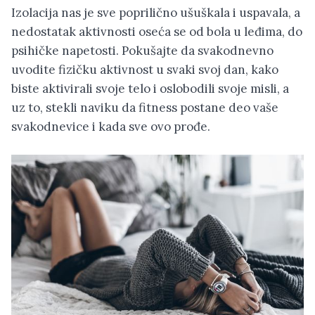
Izolacija nas je sve poprilično ušuškala i uspavala, a
nedostatak aktivnosti oseća se od bola u leđima, do
psihičke napetosti. Pokušajte da svakodnevno
uvodite fizičku aktivnost u svaki svoj dan, kako
biste aktivirali svoje telo i oslobodili svoje misli, a
uz to, stekli naviku da fitness postane deo vaše
svakodnevice i kada sve ovo prođe.