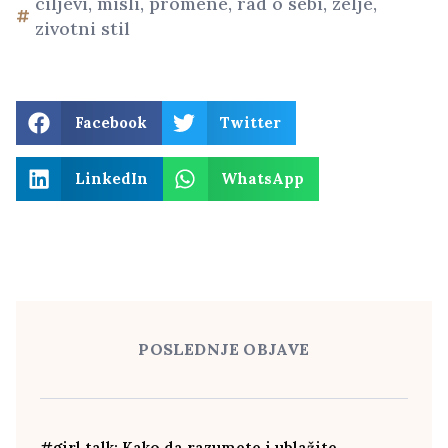
ciljevi
,
misli
,
promene
,
rad o sebi
,
zelje
,
zivotni stil
Facebook
Twitter
LinkedIn
WhatsApp
POSLEDNJE OBJAVE
#girl talk: Kako da razumete i ublažite