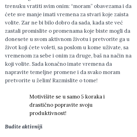
trenuku vratiti svim onim: “moram” obavezama i da
ćete sve manje imati vremena za stvari koje zaista
volite. Zar ne bi bilo dobro da sada, kada ste već
zastali promislite o promenama koje biste mogli da
donesete u svom aktivnom životu i pretvorite ga u
život koji ćete voleti, sa poslom u kome uživate, sa
vremenom za sebe i onim za druge, baš na način na
koji volite. Sada konačno imate vremena da
napravite temeljne promene i da svako moram
pretvorite u želim! Razmislite o tome!
Motivišite se u samo 5 koraka i
drastično popravite svoju
produktivnost!
Budite aktivniji