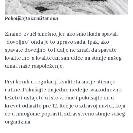
Poboljšajte kvalitet sna
Znamo, zvuči smešno, jer ako smo ikada spavali
“dovoljno” onda je to upravo sada. Ipak, ako
spavate dovoljno, to i dalje ne znači da spavate
kvalitetno, a kvalitetan san utiče na stanje našeg
uma i naše raspoloženje.
Prvi korak u regulaciji kvaliteta sna je sticanje
rutine. Pokušajte da jedne nedelje svakodnevno
ležete i ustajete u isto vreme i pokušajte da u
krevet odlazite pre 12. Reč je o zdravoj navici, koja
će u mnogome popraviti zdravstveno stanje vašeg
organizma.