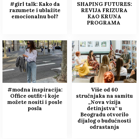
#girl talk: Kako da
SHAPING FUTURES:
razumete i ublažite
REVIJA FRIZURA
emocionalnu bol?
KAO KRUNA
PROGRAMA
#modna inspiracija:
Više od 60
Office outfit-i koje
stručnjaka na samitu
možete nositi i posle
„Nova vizija
posla
detinjstva“ u
Beogradu otvorilo
dijalog o budućnosti
odrastanja