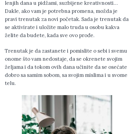
lenjih dana u pidžami, suzbijene kreativnosti…
Dakle, ako vam je potrebna promena, možda je
pravi trenutak za novi početak. Sada je trenutak da
se aktivirate i uložite malo truda u osobu kakva
želite da budete, kada sve ovo prođe.
Trenutak je da zastanete i pomislite o sebi i svemu
onome što vam nedostaje, da se okrenete svojim
željama i da tokom ovih dana učinite da se osećate
dobro sa samim sobom, sa svojim mislima i u svome
telu.