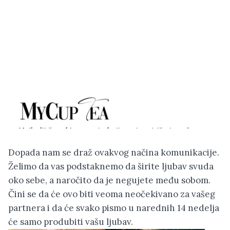
Dopada nam se draž ovakvog načina komunikacije.
Želimo da vas podstaknemo da širite ljubav svuda
oko sebe, a naročito da je negujete među sobom.
Čini se da će ovo biti veoma neočekivano za vašeg
partnera i da će svako pismo u narednih 14 nedelja
će samo produbiti vašu ljubav.