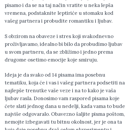
pisamo i da se na taj način vratite u neka lepša
vremena, podstaknite leptiriće u stomaku kod
vašeg partnera i probudite romantiku i ljubav.
S obzirom na obaveze i stres koji svakodnevno
proživljavamo, idealno bi bilo da probudimo ljubav
u svom partneru, da se zbližimo i jedno prema
drugome osetimo emocije koje smiruju.
Ideja je da svako od 14 pisama ima posebnu
tematiku, koja će i vas i vašeg partnera podsetiti na
najlepše trenutke vaše veze i na to kako je vaša
ljubav rasla. Donosimo vam raspored pisama koje
ćete slati jednog dana u nedelji, kada vama to bude
najviše odgovaralo. Obavezno šaljite pisma poštom,
nemojte izbegavati tu bitnu okolnost, jer je ona ta
koja daje posebnu draž celom eksperimentu i