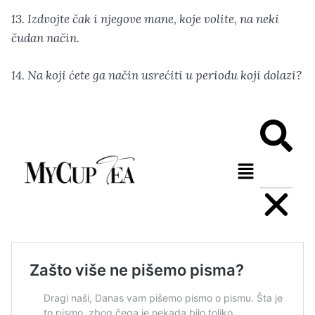
13. Izdvojte čak i njegove mane, koje volite, na neki
čudan način.
14. Na koji ćete ga način usrećiti u periodu koji dolazi?