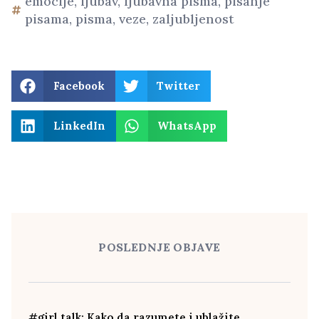
emocije
,
ljubav
,
ljubavna pisma
,
pisanje
pisama
,
pisma
,
veze
,
zaljubljenost
Facebook
Twitter
LinkedIn
WhatsApp
POSLEDNJE OBJAVE
#girl talk: Kako da razumete i ublažite