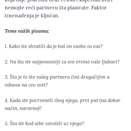
nemojte reći partneru šta planirate. Faktor
iznenađenja je ključan.
Teme vaših pisama:
1. Kako ste shvatili da je baš on osoba za vas?
2. Na šta ste najponosniji za sve vreme vaše ljubavi?
3. Šta je to što vašeg partnera čini drugačijim u
odnosu na ceo svet?
4. Kada ste pocrveneli zbog njega, prvi put (na dobar
način, naravno)?
5. Šta ste kod sebe zavoleli uz njega?