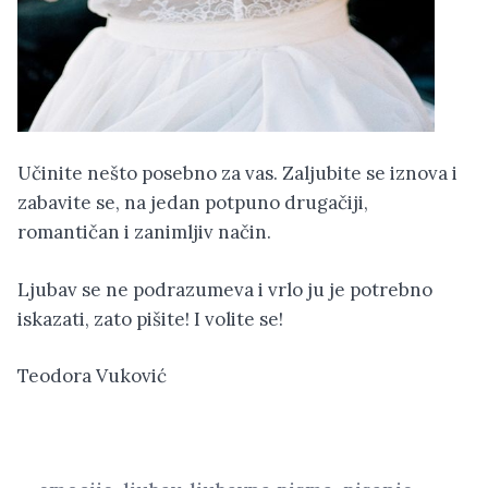
Učinite nešto posebno za vas. Zaljubite se iznova i
zabavite se, na jedan potpuno drugačiji,
romantičan i zanimljiv način.
Ljubav se ne podrazumeva i vrlo ju je potrebno
iskazati, zato pišite! I volite se!
Teodora Vuković