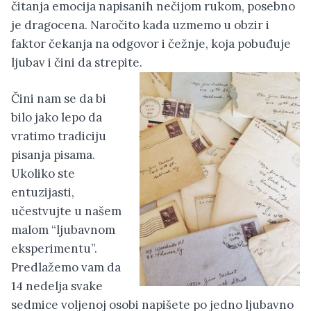
čitanja emocija napisanih nečijom rukom, posebno
je dragocena. Naročito kada uzmemo u obzir i
faktor čekanja na odgovor i čežnje, koja pobuđuje
ljubav i čini da strepite.
Čini nam se da bi
bilo jako lepo da
vratimo tradiciju
pisanja pisama.
Ukoliko ste
entuzijasti,
učestvujte u našem
malom “ljubavnom
eksperimentu”.
Predlažemo vam da
14 nedelja svake
sedmice voljenoj osobi napišete po jedno ljubavno