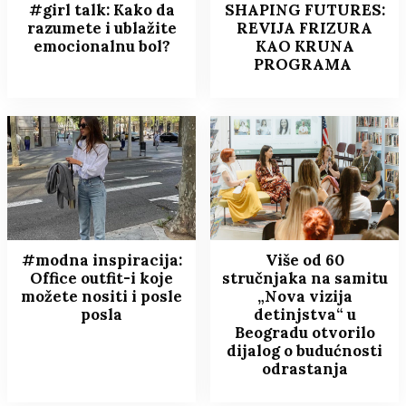
#girl talk: Kako da
SHAPING FUTURES:
razumete i ublažite
REVIJA FRIZURA
emocionalnu bol?
KAO KRUNA
PROGRAMA
#modna inspiracija:
Više od 60
Office outfit-i koje
stručnjaka na samitu
možete nositi i posle
„Nova vizija
posla
detinjstva“ u
Beogradu otvorilo
dijalog o budućnosti
odrastanja