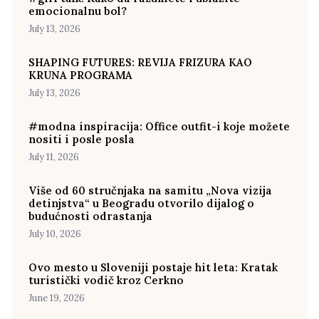
emocionalnu bol?
July 13, 2026
SHAPING FUTURES: REVIJA FRIZURA KAO
KRUNA PROGRAMA
July 13, 2026
#modna inspiracija: Office outfit-i koje možete
nositi i posle posla
July 11, 2026
Više od 60 stručnjaka na samitu „Nova vizija
detinjstva“ u Beogradu otvorilo dijalog o
budućnosti odrastanja
July 10, 2026
Ovo mesto u Sloveniji postaje hit leta: Kratak
turistički vodič kroz Cerkno
June 19, 2026