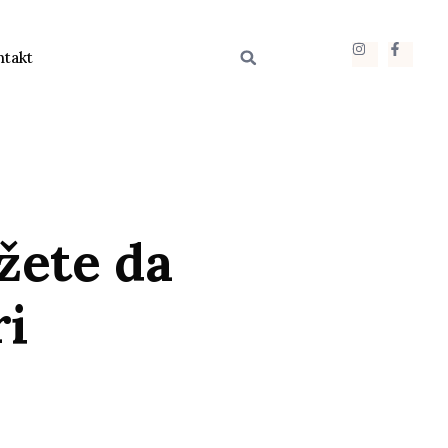
ntakt
žete da
ri