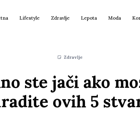
etna
Lifestyle
Zdravlje
Lepota
Moda
Ko
Zdravlje
no ste jači ako mo
radite ovih 5 stva