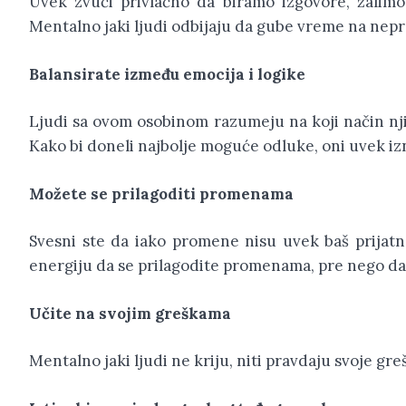
Uvek zvuči privlačno da biramo izgovore, žalimo
Mentalno jaki ljudi odbijaju da gube vreme na nepr
Balansirate između emocija i logike
Ljudi sa ovom osobinom razumeju na koji način nji
Kako bi doneli najbolje moguće odluke, oni uvek iz
Možete se prilagoditi promenama
Svesni ste da iako promene nisu uvek baš prijatn
energiju da se prilagodite promenama, pre nego d
Učite na svojim greškama
Mentalno jaki ljudi ne kriju, niti pravdaju svoje gr