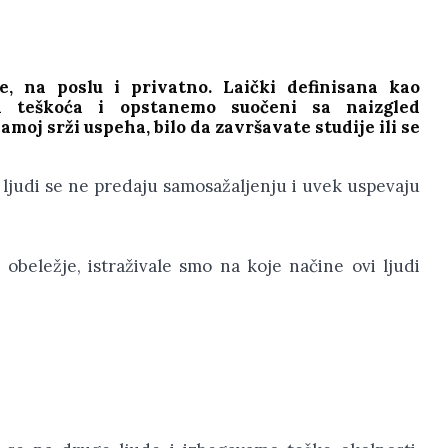
e, na poslu i privatno. Laički definisana kao
 teškoća i opstanemo suočeni sa naizgled
oj srži uspeha, bilo da završavate studije ili se
i ljudi se ne predaju samosažaljenju i uvek uspevaju
beležje, istraživale smo na koje načine ovi ljudi