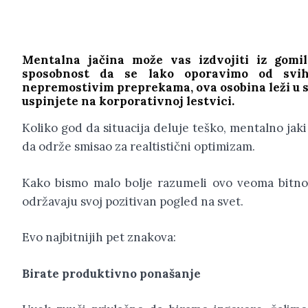
Mentalna jačina može vas izdvojiti iz gomil
sposobnost da se lako oporavimo od svih
nepremostivim preprekama, ova osobina leži u sam
uspinjete na korporativnoj lestvici.
Koliko god da situacija deluje teško, mentalno jak
da održe smisao za realtistični optimizam.
Kako bismo malo bolje razumeli ovo veoma bitno o
održavaju svoj pozitivan pogled na svet.
Evo najbitnijih pet znakova:
Birate produktivno ponašanje