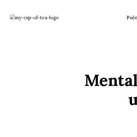
Poč
Mental
u