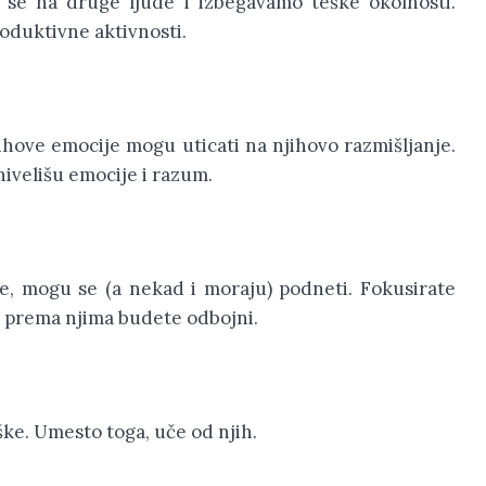
 se na druge ljude i izbegavamo teške okolnosti.
oduktivne aktivnosti.
hove emocije mogu uticati na njihovo razmišljanje.
nivelišu emocije i razum.
e, mogu se (a nekad i moraju) podneti. Fokusirate
a prema njima budete odbojni.
eške. Umesto toga, uče od njih.