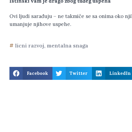
Istinski vam je drago zbog tuđeg uspeha
Ovi ljudi sarađuju – ne takmiče se sa onima oko nji
umanjuje njihove uspehe.
licni razvoj
,
mentalna snaga
Facebook
Twitter
LinkedIn