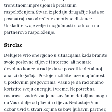
trenutnom impresijom ili prolaznim
raspoloženjem. Stvari izgledaju drugačije kada se
posmatraju sa određene emotivne distance.
Uskladite svoje želje i mogućnosti u odnosu na
partnerovo raspoloženje.
Strelac
Delujete vrlo energično u situacijama kada branite
svoje poslovne ciljeve i interese, ali nemate
dovoljno koncentracije da se posvetite detaljnoj
analizi događaja. Postoje različite faze mogućnosti
u poslovnim pregovorima. Važno je da racionalno
koristite svoju energiju i vreme. Nepotrebna
rasprava i zadržavanje na suvišnim detaljima mogu
da Vas udalje od glavnih ciljeva. Nedostaje Vam
dobar uvid u stvari kojima se bavi ljubavni partner,