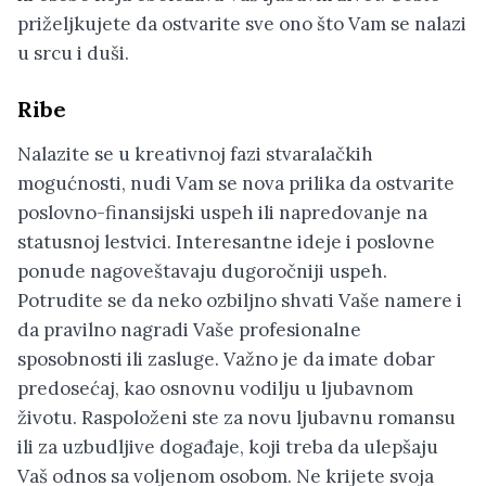
priželjkujete da ostvarite sve ono što Vam se nalazi
u srcu i duši.
Ribe
Nalazite se u kreativnoj fazi stvaralačkih
mogućnosti, nudi Vam se nova prilika da ostvarite
poslovno-finansijski uspeh ili napredovanje na
statusnoj lestvici. Interesantne ideje i poslovne
ponude nagoveštavaju dugoročniji uspeh.
Potrudite se da neko ozbiljno shvati Vaše namere i
da pravilno nagradi Vaše profesionalne
sposobnosti ili zasluge. Važno je da imate dobar
predosećaj, kao osnovnu vodilju u ljubavnom
životu. Raspoloženi ste za novu ljubavnu romansu
ili za uzbudljive događaje, koji treba da ulepšaju
Vaš odnos sa voljenom osobom. Ne krijete svoja