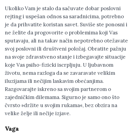
Ukoliko Vam je stalo da sačuvate dobar poslovni
rejting i uspešan odnos sa saradnicima, potrebno
je da prihvatite koristan savet. Suviše ste ponosni i
ne želite da progovorite o problemima koji Vas
sputavaju, ali na takav način nepotrebno otežavate
svoj poslovni ili društveni položaj. Obratite pažnju
na svoje zdravstveno stanje i izbegavajte situacije
koje Vas psiho-fizicki iscrpljuju. U ljubavnom
životu, nema razloga da se zavaravate velikim
iluzijama ili nečijim laskavim obećanjima.
Razgovarajte iskreno sa svojim partnerom o
zajedničkim dilemama. Sigurno je samo ono što
čvrsto »držite u svojim rukama«, bez obzira na
velike želje ili nečije izjave.
Vaga