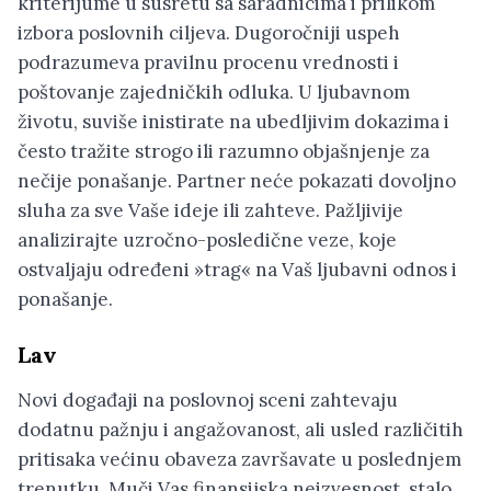
kriterijume u susretu sa saradnicima i prilikom
izbora poslovnih ciljeva. Dugoročniji uspeh
podrazumeva pravilnu procenu vrednosti i
poštovanje zajedničkih odluka. U ljubavnom
životu, suviše inistirate na ubedljivim dokazima i
često tražite strogo ili razumno objašnjenje za
nečije ponašanje. Partner neće pokazati dovoljno
sluha za sve Vaše ideje ili zahteve. Pažljivije
analizirajte uzročno-posledične veze, koje
ostvaljaju određeni »trag« na Vaš ljubavni odnos i
ponašanje.
Lav
Novi događaji na poslovnoj sceni zahtevaju
dodatnu pažnju i angažovanost, ali usled različitih
pritisaka većinu obaveza završavate u poslednjem
trenutku. Muči Vas finansijska neizvesnost, stalo