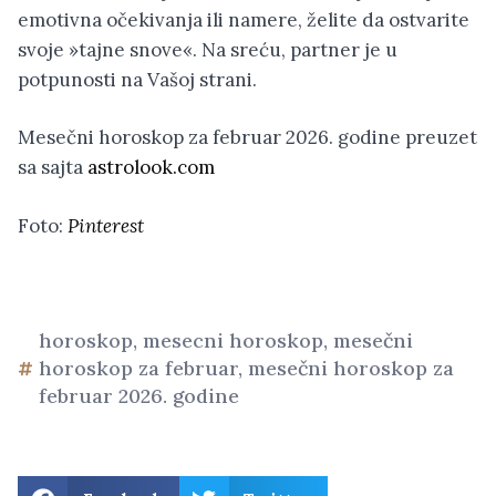
emotivna očekivanja ili namere, želite da ostvarite
svoje »tajne snove«. Na sreću, partner je u
potpunosti na Vašoj strani.
Mesečni horoskop za februar 2026. godine preuzet
sa sajta
astrolook.com
Foto:
Pinterest
horoskop
,
mesecni horoskop
,
mesečni
horoskop za februar
,
mesečni horoskop za
februar 2026. godine