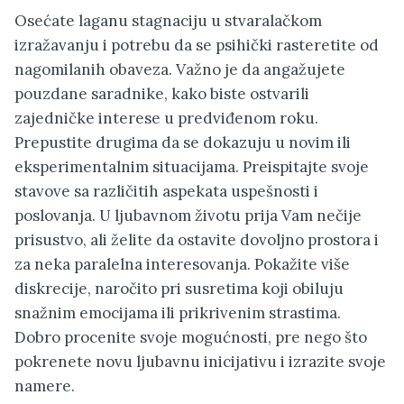
Osećate laganu stagnaciju u stvaralačkom
izražavanju i potrebu da se psihički rasteretite od
nagomilanih obaveza. Važno je da angažujete
pouzdane saradnike, kako biste ostvarili
zajedničke interese u predviđenom roku.
Prepustite drugima da se dokazuju u novim ili
eksperimentalnim situacijama. Preispitajte svoje
stavove sa različitih aspekata uspešnosti i
poslovanja. U ljubavnom životu prija Vam nečije
prisustvo, ali želite da ostavite dovoljno prostora i
za neka paralelna interesovanja. Pokažite više
diskrecije, naročito pri susretima koji obiluju
snažnim emocijama ili prikrivenim strastima.
Dobro procenite svoje mogućnosti, pre nego što
pokrenete novu ljubavnu inicijativu i izrazite svoje
namere.