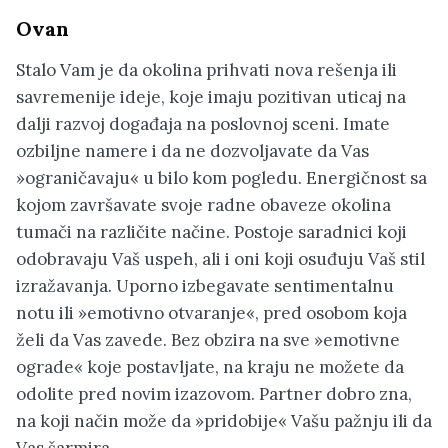
Ovan
Stalo Vam je da okolina prihvati nova rešenja ili
savremenije ideje, koje imaju pozitivan uticaj na
dalji razvoj događaja na poslovnoj sceni. Imate
ozbiljne namere i da ne dozvoljavate da Vas
»ograničavaju« u bilo kom pogledu. Energičnost sa
kojom završavate svoje radne obaveze okolina
tumači na različite načine. Postoje saradnici koji
odobravaju Vaš uspeh, ali i oni koji osuđuju Vaš stil
izražavanja. Uporno izbegavate sentimentalnu
notu ili »emotivno otvaranje«, pred osobom koja
želi da Vas zavede. Bez obzira na sve »emotivne
ograde« koje postavljate, na kraju ne možete da
odolite pred novim izazovom. Partner dobro zna,
na koji način može da »pridobije« Vašu pažnju ili da