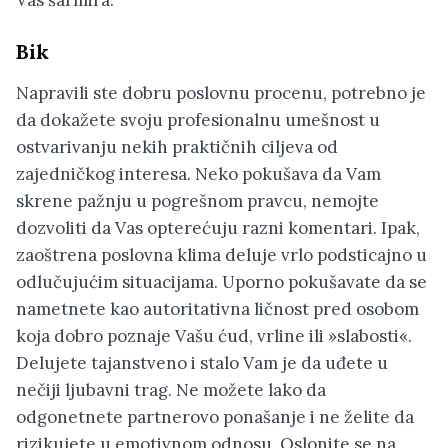
Vas šarmira.
Bik
Napravili ste dobru poslovnu procenu, potrebno je
da dokažete svoju profesionalnu umešnost u
ostvarivanju nekih praktičnih ciljeva od
zajedničkog interesa. Neko pokušava da Vam
skrene pažnju u pogrešnom pravcu, nemojte
dozvoliti da Vas opterećuju razni komentari. Ipak,
zaoštrena poslovna klima deluje vrlo podsticajno u
odlučujućim situacijama. Uporno pokušavate da se
nametnete kao autoritativna ličnost pred osobom
koja dobro poznaje Vašu ćud, vrline ili »slabosti«.
Delujete tajanstveno i stalo Vam je da uđete u
nečiji ljubavni trag. Ne možete lako da
odgonetnete partnerovo ponašanje i ne želite da
rizikujete u emotivnom odnosu. Oslonite se na