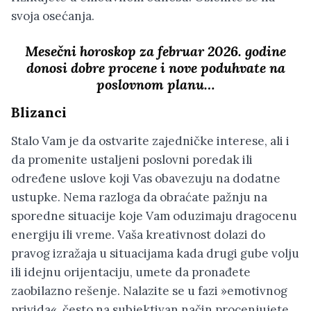
svoja osećanja.
Mesečni horoskop za februar 2026. godine
donosi dobre procene i nove poduhvate na
poslovnom planu…
Blizanci
Stalo Vam je da ostvarite zajedničke interese, ali i
da promenite ustaljeni poslovni poredak ili
određene uslove koji Vas obavezuju na dodatne
ustupke. Nema razloga da obraćate pažnju na
sporedne situacije koje Vam oduzimaju dragocenu
energiju ili vreme. Vaša kreativnost dolazi do
pravog izražaja u situacijama kada drugi gube volju
ili idejnu orijentaciju, umete da pronađete
zaobilazno rešenje. Nalazite se u fazi »emotivnog
privida«, često na subjektivan način procenjujete