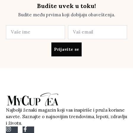
Budite uvek u toku!
Budite među prvima koji dobijaju obaveštenja.
Prijavite se
Najbolji ženski magazin koji vas inspiriše i pruža korisne
savete. Saznajte o najnovijim trendovima, lepoti, zdravlju
i životu.