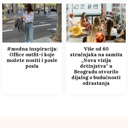
#modna inspiracija:
Više od 60
Office outfit-i koje
stručnjaka na samitu
možete nositi i posle
„Nova vizija
posla
detinjstva“ u
Beogradu otvorilo
dijalog o budućnosti
odrastanja