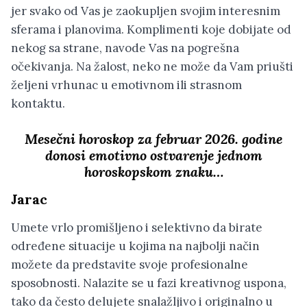
jer svako od Vas je zaokupljen svojim interesnim
sferama i planovima. Komplimenti koje dobijate od
nekog sa strane, navode Vas na pogrešna
očekivanja. Na žalost, neko ne može da Vam priušti
željeni vrhunac u emotivnom ili strasnom
kontaktu.
Mesečni horoskop za februar 2026. godine
donosi emotivno ostvarenje jednom
horoskopskom znaku…
Jarac
Umete vrlo promišljeno i selektivno da birate
određene situacije u kojima na najbolji način
možete da predstavite svoje profesionalne
sposobnosti. Nalazite se u fazi kreativnog uspona,
tako da često delujete snalažljivo i originalno u