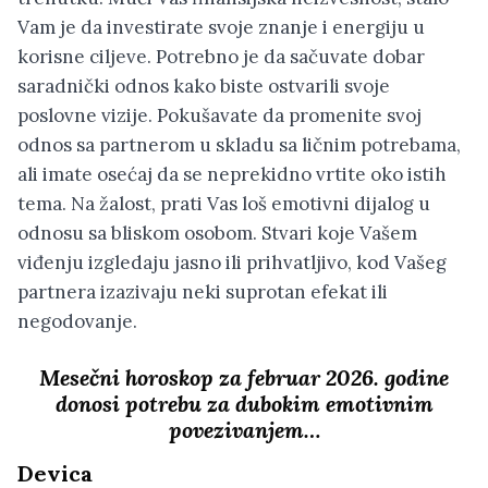
Vam je da investirate svoje znanje i energiju u
korisne ciljeve. Potrebno je da sačuvate dobar
saradnički odnos kako biste ostvarili svoje
poslovne vizije. Pokušavate da promenite svoj
odnos sa partnerom u skladu sa ličnim potrebama,
ali imate osećaj da se neprekidno vrtite oko istih
tema. Na žalost, prati Vas loš emotivni dijalog u
odnosu sa bliskom osobom. Stvari koje Vašem
viđenju izgledaju jasno ili prihvatljivo, kod Vašeg
partnera izazivaju neki suprotan efekat ili
negodovanje.
Mesečni horoskop za februar 2026. godine
donosi potrebu za dubokim emotivnim
povezivanjem…
Devica