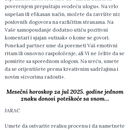
poverenjem prepuštaju »vodeću ulogu«. Na vrlo
uspešan ili efikasan način, možete da završite niz
poslovnih dogovora na različitim stranama. Na
Vaše samopoudanje dodatno utiču pozitivni
komentari i sjajan »utisak« o kome se govori.
Ponekad partner ume da poremeti Vaš emotivni
ritam ili osnovno raspoloženje, ali Vi ne želite da se
pomirite sa sporednom ulogom. Na sreću, umete
da se orijentišete prema kreativnim sadržajima i
novim »izvorima radosti«.
Mesečni horoskop za jul 2025. godine jednom
znaku donosi poteškoće sa snom…
JARAC
Umete da ostvarite realnu procenu i da nametnete