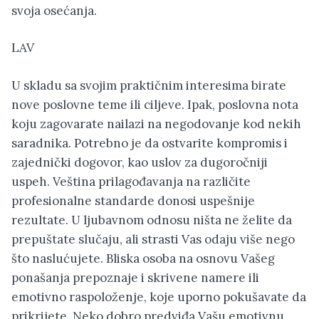
svoja osećanja.
LAV
U skladu sa svojim praktičnim interesima birate
nove poslovne teme ili ciljeve. Ipak, poslovna nota
koju zagovarate nailazi na negodovanje kod nekih
saradnika. Potrebno je da ostvarite kompromis i
zajednički dogovor, kao uslov za dugoročniji
uspeh. Veština prilagođavanja na različite
profesionalne standarde donosi uspešnije
rezultate. U ljubavnom odnosu ništa ne želite da
prepuštate slučaju, ali strasti Vas odaju više nego
što naslućujete. Bliska osoba na osnovu Vašeg
ponašanja prepoznaje i skrivene namere ili
emotivno raspoloženje, koje uporno pokušavate da
prikrijete. Neko dobro predviđa Vašu emotivnu