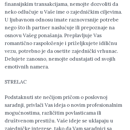
finansijskim transakcijama, nemojte dozvoliti da
neko odlučuje u Vaše ime o zajedničkim ciljevima.
U ljubavnom odnosu imate raznovrsnije potrebe
nego što ih partner naslućuje ili prepoznaje na
osnovu Vašeg ponašanja. Preplavljuje Vas
romantično raspoloženje i priželjkujete idiličnu
vezu, potrebno je da osetite zajednički vrhunac.
Delujete zanosno, nemojte odustajati od svojih
emotivnih namera.
STRELAC
Podstaknuti ste nečijom pričom o poslovnoj
saradnji, privlači Vas ideja o novim profesionalnim
mogućnostima, različitim povlasticama ili
društvenom prestižu. Vaše ideje se uklapaju u
zajedničke interese, tako da Vam saradnici sa