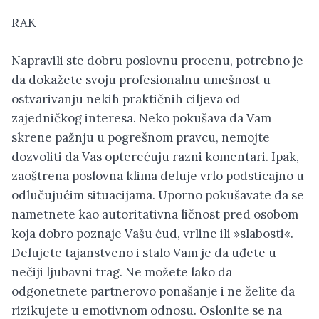
RAK
Napravili ste dobru poslovnu procenu, potrebno je
da dokažete svoju profesionalnu umešnost u
ostvarivanju nekih praktičnih ciljeva od
zajedničkog interesa. Neko pokušava da Vam
skrene pažnju u pogrešnom pravcu, nemojte
dozvoliti da Vas opterećuju razni komentari. Ipak,
zaoštrena poslovna klima deluje vrlo podsticajno u
odlučujućim situacijama. Uporno pokušavate da se
nametnete kao autoritativna ličnost pred osobom
koja dobro poznaje Vašu ćud, vrline ili »slabosti«.
Delujete tajanstveno i stalo Vam je da uđete u
nečiji ljubavni trag. Ne možete lako da
odgonetnete partnerovo ponašanje i ne želite da
rizikujete u emotivnom odnosu. Oslonite se na