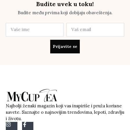
Budite uvek u toku!
Budite među prvima koji dobijaju obaveštenja.
Prijavite se
Najbolji ženski magazin koji vas inspiriše i pruža korisne
savete. Saznajte o najnovijim trendovima, lepoti, zdravlju
i životu.