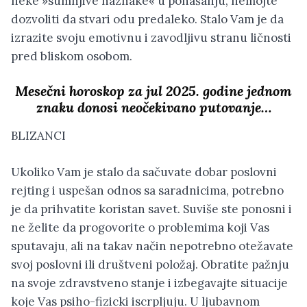
neke »sumnjive naznake« u ponašanju, nemojte
dozvoliti da stvari odu predaleko. Stalo Vam je da
izrazite svoju emotivnu i zavodljivu stranu ličnosti
pred bliskom osobom.
Mesečni horoskop za jul 2025. godine jednom
znaku donosi neočekivano putovanje…
BLIZANCI
Ukoliko Vam je stalo da sačuvate dobar poslovni
rejting i uspešan odnos sa saradnicima, potrebno
je da prihvatite koristan savet. Suviše ste ponosni i
ne želite da progovorite o problemima koji Vas
sputavaju, ali na takav način nepotrebno otežavate
svoj poslovni ili društveni položaj. Obratite pažnju
na svoje zdravstveno stanje i izbegavajte situacije
koje Vas psiho-fizicki iscrpljuju. U ljubavnom