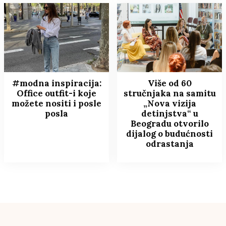
#modna inspiracija:
Više od 60
Office outfit-i koje
stručnjaka na samitu
možete nositi i posle
„Nova vizija
posla
detinjstva“ u
Beogradu otvorilo
dijalog o budućnosti
odrastanja