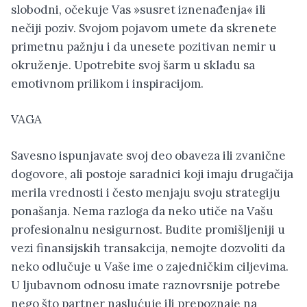
slobodni, očekuje Vas »susret iznenađenja« ili
nečiji poziv. Svojom pojavom umete da skrenete
primetnu pažnju i da unesete pozitivan nemir u
okruženje. Upotrebite svoj šarm u skladu sa
emotivnom prilikom i inspiracijom.
VAGA
Savesno ispunjavate svoj deo obaveza ili zvanične
dogovore, ali postoje saradnici koji imaju drugačija
merila vrednosti i često menjaju svoju strategiju
ponašanja. Nema razloga da neko utiče na Vašu
profesionalnu nesigurnost. Budite promišljeniji u
vezi finansijskih transakcija, nemojte dozvoliti da
neko odlučuje u Vaše ime o zajedničkim ciljevima.
U ljubavnom odnosu imate raznovrsnije potrebe
nego što partner naslućuje ili prepoznaje na