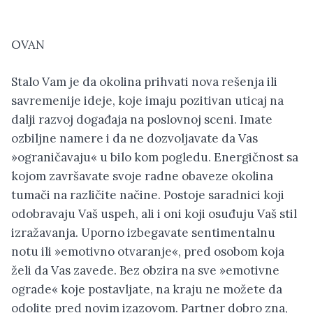
OVAN
Stalo Vam je da okolina prihvati nova rešenja ili
savremenije ideje, koje imaju pozitivan uticaj na
dalji razvoj događaja na poslovnoj sceni. Imate
ozbiljne namere i da ne dozvoljavate da Vas
»ograničavaju« u bilo kom pogledu. Energičnost sa
kojom završavate svoje radne obaveze okolina
tumači na različite načine. Postoje saradnici koji
odobravaju Vaš uspeh, ali i oni koji osuđuju Vaš stil
izražavanja. Uporno izbegavate sentimentalnu
notu ili »emotivno otvaranje«, pred osobom koja
želi da Vas zavede. Bez obzira na sve »emotivne
ograde« koje postavljate, na kraju ne možete da
odolite pred novim izazovom. Partner dobro zna,