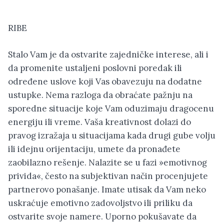
RIBE
Stalo Vam je da ostvarite zajedničke interese, ali i
da promenite ustaljeni poslovni poredak ili
određene uslove koji Vas obavezuju na dodatne
ustupke. Nema razloga da obraćate pažnju na
sporedne situacije koje Vam oduzimaju dragocenu
energiju ili vreme. Vaša kreativnost dolazi do
pravog izražaja u situacijama kada drugi gube volju
ili idejnu orijentaciju, umete da pronađete
zaobilazno rešenje. Nalazite se u fazi »emotivnog
privida«, često na subjektivan način procenjujete
partnerovo ponašanje. Imate utisak da Vam neko
uskraćuje emotivno zadovoljstvo ili priliku da
ostvarite svoje namere. Uporno pokušavate da