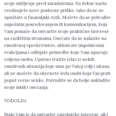
svoje mišljenje pred saradnicima. Na dobar način
vrednujete nove poslovne prilike, tako da se ne
upuštate u finansijski rizik. Možete da se pohvalite
uspešnim posredovanjem ili komunikacijom, koja
Vam pomaže da ostvarite svoje praktične interese
na različitim stranama. Osećate da se nalazite na
emotivnoj »prekretnici«, skloni ste impulsivnim
reakcijama i odbijate primedbe koje Vam upućuje
voljena osoba. Uporno tražite izlaz iz nekih
emotivnih situacija koje nisu po Vašoj volji i ukusu,
ali ne možete da okrenete leđa osobi koja Vas prati
poput verne senke. Potrudite se da bolje uskladite
svoje misli i osećanja.
VODOLIJA
Stalo Vam je da ostvarite zajedničke interese, ali i