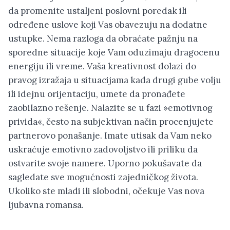
da promenite ustaljeni poslovni poredak ili
određene uslove koji Vas obavezuju na dodatne
ustupke. Nema razloga da obraćate pažnju na
sporedne situacije koje Vam oduzimaju dragocenu
energiju ili vreme. Vaša kreativnost dolazi do
pravog izražaja u situacijama kada drugi gube volju
ili idejnu orijentaciju, umete da pronađete
zaobilazno rešenje. Nalazite se u fazi »emotivnog
privida«, često na subjektivan način procenjujete
partnerovo ponašanje. Imate utisak da Vam neko
uskraćuje emotivno zadovoljstvo ili priliku da
ostvarite svoje namere. Uporno pokušavate da
sagledate sve mogućnosti zajedničkog života.
Ukoliko ste mladi ili slobodni, očekuje Vas nova
ljubavna romansa.