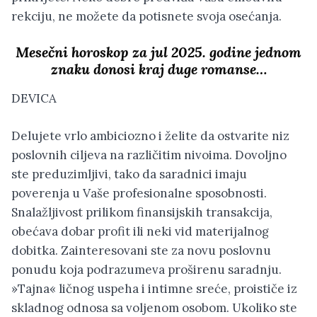
rekciju, ne možete da potisnete svoja osećanja.
Mesečni horoskop za jul 2025. godine jednom
znaku donosi kraj duge romanse…
DEVICA
Delujete vrlo ambiciozno i želite da ostvarite niz
poslovnih ciljeva na različitim nivoima. Dovoljno
ste preduzimljivi, tako da saradnici imaju
poverenja u Vaše profesionalne sposobnosti.
Snalažljivost prilikom finansijskih transakcija,
obećava dobar profit ili neki vid materijalnog
dobitka. Zainteresovani ste za novu poslovnu
ponudu koja podrazumeva proširenu saradnju.
»Tajna« ličnog uspeha i intimne sreće, proističe iz
skladnog odnosa sa voljenom osobom. Ukoliko ste