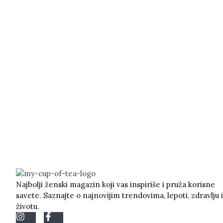
Najbolji ženski magazin koji vas inspiriše i pruža korisne
savete. Saznajte o najnovijim trendovima, lepoti, zdravlju i
životu.