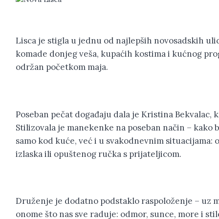
Lisca je stigla u jednu od najlepših novosadskih ul
komade donjeg veša, kupaćih kostima i kućnog progr
održan početkom maja.
Poseban pečat događaju dala je Kristina Bekvalac, ko
Stilizovala je manekenke na poseban način – kako b
samo kod kuće, već i u svakodnevnim situacijama: o
izlaska ili opuštenog ručka s prijateljicom.
Druženje je dodatno podstaklo raspoloženje – uz m
onome što nas sve raduje: odmor, sunce, more i stilo