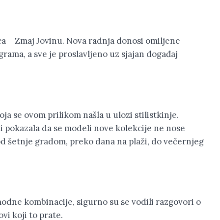
ica – Zmaj Jovinu. Nova radnja donosi omiljene
ama, a sve je proslavljeno uz sjajan događaj
ja se ovom prilikom našla u ulozi stilistkinje.
i pokazala da se modeli nove kolekcije ne nose
d šetnje gradom, preko dana na plaži, do večernjeg
odne kombinacije, sigurno su se vodili razgovori o
vi koji to prate.