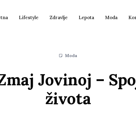
etna
Lifestyle
Zdravlje
Lepota
Moda
Ko
Moda
 Zmaj Jovinoj – Spo
života