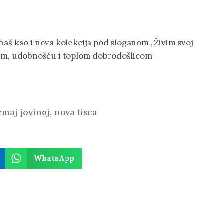
baš kao i nova kolekcija pod sloganom „Živim svoj
ilom, udobnošću i toplom dobrodošlicom.
zmaj jovinoj
,
nova lisca
WhatsApp