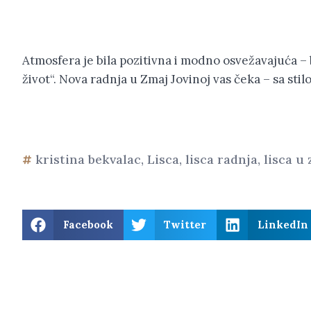
Atmosfera je bila pozitivna i modno osvežavajuća – 
život“. Nova radnja u Zmaj Jovinoj vas čeka – sa st
kristina bekvalac
,
Lisca
,
lisca radnja
,
lisca u 
Facebook
Twitter
LinkedIn