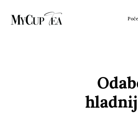
Poč
Odabe
hladnij