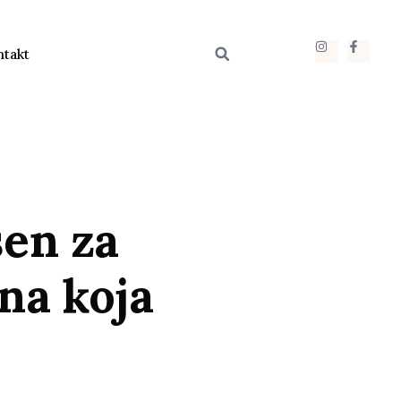
ntakt
šen za
ena koja