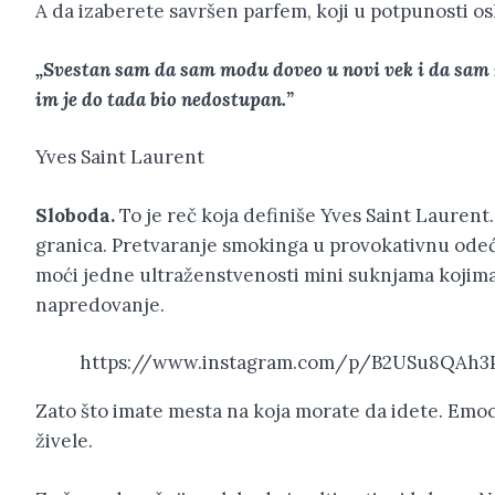
A da izaberete savršen parfem, koji u potpunosti os
„Svestan sam da sam modu doveo u novi vek i da sam
im je do tada bio nedostupan.”
Yves Saint Laurent
Sloboda.
To je reč koja definiše Yves Saint Laurent
granica. Pretvaranje smokinga u provokativnu odeću
moći jedne ultraženstvenosti mini suknjama kojima 
napredovanje.
https://www.instagram.com/p/B2USu8QAh3
Zato što imate mesta na koja morate da idete. Emoci
živele.