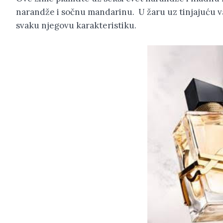
narandže i sočnu mandarinu. U žaru uz tinjajuću van
svaku njegovu karakteristiku.