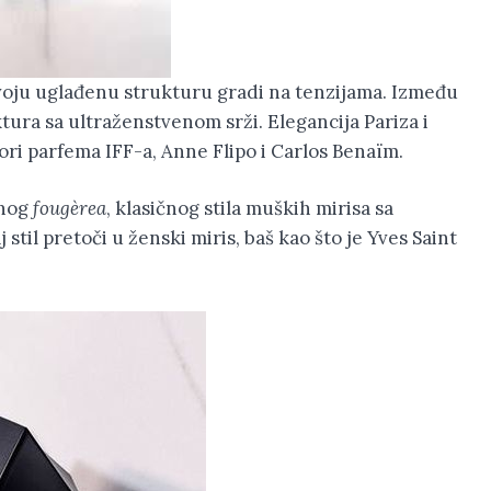
 svoju uglađenu strukturu gradi na tenzijama. Između
ktura sa ultraženstvenom srži. Elegancija Pariza i
tori parfema IFF-a, Anne Flipo i Carlos Benaïm.
čnog
fougèrea
, klasičnog stila muških mirisa sa
stil pretoči u ženski miris, baš kao što je Yves Saint