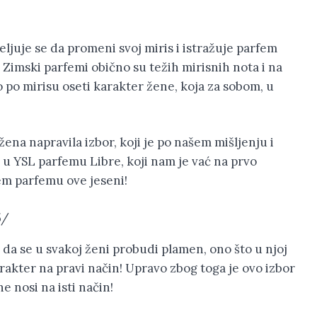
ljuje se da promeni svoj miris i istražuje parfem
. Zimski parfemi obično su težih mirisnih nota i na
o po mirisu oseti karakter žene, koja za sobom, u
ena napravila izbor, koji je po našem mišljenju i
 u YSL parfemu Libre, koji nam je vać na prvo
em parfemu ove jeseni!
5/
a, da se u svakoj ženi probudi plamen, ono što u njoj
karakter na pravi način! Upravo zbog toga je ovo izbor
e nosi na isti način!