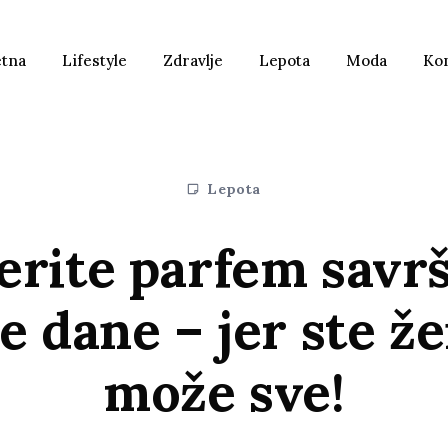
etna
Lifestyle
Zdravlje
Lepota
Moda
Ko
Lepota
rite parfem savr
e dane – jer ste ž
može sve!