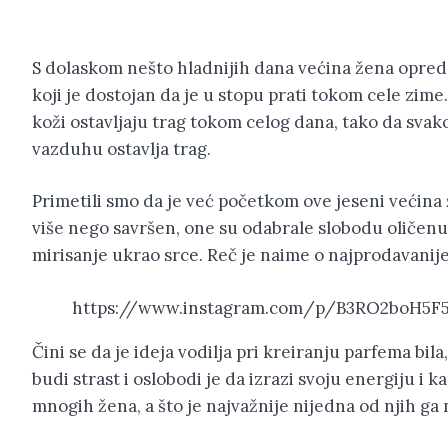
S dolaskom nešto hladnijih dana većina žena oprede
koji je dostojan da je u stopu prati tokom cele zime
koži ostavljaju trag tokom celog dana, tako da svak
vazduhu ostavlja trag.
Primetili smo da je već početkom ove jeseni većina ž
više nego savršen, one su odabrale slobodu oličenu
mirisanje ukrao srce. Reč je naime o najprodavanij
https://www.instagram.com/p/B3RO2boH5F
Čini se da je ideja vodilja pri kreiranju parfema bil
budi strast i oslobodi je da izrazi svoju energiju i 
mnogih žena, a što je najvažnije nijedna od njih ga n