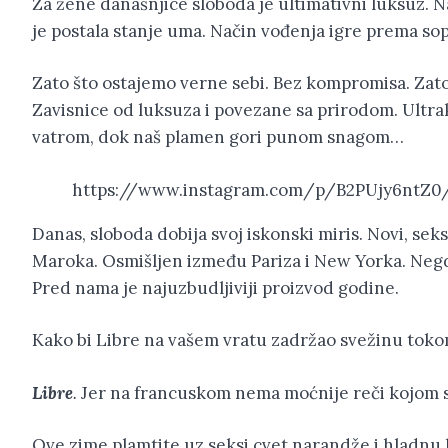
Za žene današnjice sloboda je ultimativni luksuz. 
je postala stanje uma. Način vođenja igre prema so
Zato što ostajemo verne sebi. Bez kompromisa. Zat
Zavisnice od luksuza i povezane sa prirodom. Ultra
vatrom, dok naš plamen gori punom snagom…
https://www.instagram.com/p/B2PUjy6ntZ0
Danas, sloboda dobija svoj iskonski miris. Novi, sek
Maroka. Osmišljen između Pariza i New Yorka. Neg
Pred nama je najuzbudljiviji proizvod godine.
Kako bi Libre na vašem vratu zadržao svežinu toko
Libre
.
Jer na francuskom nema moćnije reči kojom s
Ove zime plamtite uz seksi cvet narandže i hladnu 