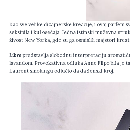
Kao sve velike dizajnerske kreacije, i ovaj parfem
seksipila i kul osećaja. Jedna istinski muževna stru
živost New Yorka, gde su ga osmislili majstori krea
Libre
predstavlja slobodnu interpretaciju aromati
lavandom. Provokativna odluka Anne Flipo bila je taj 
Laurent smokingu odlučio da da ženski kroj.