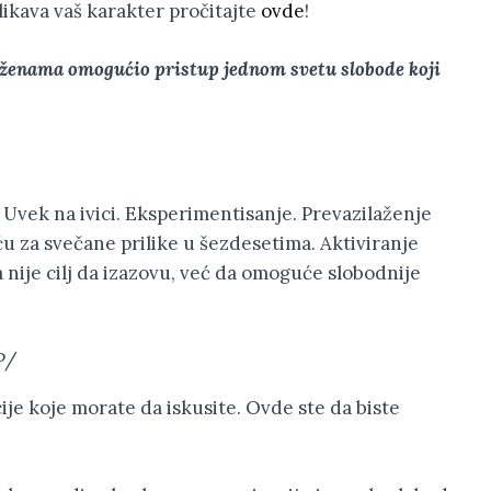
likava vaš karakter pročitajte
ovde
!
 ženama omogućio pristup jednom svetu slobode koji
. Uvek na ivici. Eksperimentisanje. Prevazilaženje
 za svečane prilike u šezdesetima. Aktiviranje
nije cilj da izazovu, već da omoguće slobodnije
P/
je koje morate da iskusite. Ovde ste da biste