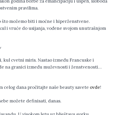
Nakon godina borbe za emancipaciju i uspeh, sloboda
pstvenim pravilima.
o što možemo biti i moćne i hiperženstvene.
kul i vruće do usijanja, vođene svojom unutrašnjom
/
si, kul cvetni miris. Nastao između Francuske i
de na granici između muževnosti i ženstvenosti…
m celog dana pročitajte naše beauty savete
ovde
!
ebe možete definisati, danas.
lavandu. U visokom letu uz blještavu gorku