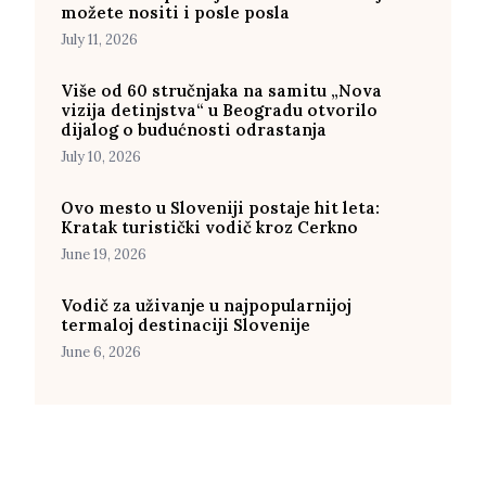
možete nositi i posle posla
July 11, 2026
Više od 60 stručnjaka na samitu „Nova
vizija detinjstva“ u Beogradu otvorilo
dijalog o budućnosti odrastanja
July 10, 2026
Ovo mesto u Sloveniji postaje hit leta:
Kratak turistički vodič kroz Cerkno
June 19, 2026
Vodič za uživanje u najpopularnijoj
termaloj destinaciji Slovenije
June 6, 2026