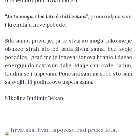
u ogledalo i popravila šminku.
“Ja to mogu. Ovo leto će biti zakon”
, promrmljala sam
i krenula u nove pobede.
Bila sam u pravu jer ja to stvarno mogu. Iako me je
obuzeo strah što od sada živim sama, bez svoje
porodice, grad me je iznova i iznova hranio i davao
energiju da nastavim dalje. Idalje sam ovde, radim,
trudim se i uspevam. Ponosna sam na sebe što sam
sa svojih 18 godina ovo uspela sama.
Nikolina Budimir Bekan
hrvatska
,
hvar
,
ispovest
,
rad preko leta
,