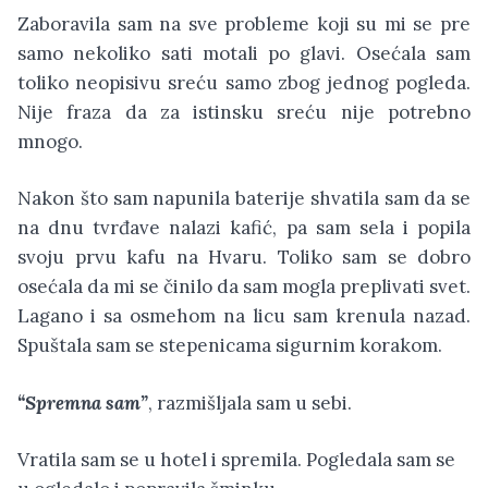
Zaboravila sam na sve probleme koji su mi se pre
samo nekoliko sati motali po glavi. Osećala sam
toliko neopisivu sreću samo zbog jednog pogleda.
Nije fraza da za istinsku sreću nije potrebno
mnogo.
Nakon što sam napunila baterije shvatila sam da se
na dnu tvrđave nalazi kafić, pa sam sela i popila
svoju prvu kafu na Hvaru. Toliko sam se dobro
osećala da mi se činilo da sam mogla preplivati svet.
Lagano i sa osmehom na licu sam krenula nazad.
Spuštala sam se stepenicama sigurnim korakom.
“Spremna sam”
, razmišljala sam u sebi.
Vratila sam se u hotel i spremila. Pogledala sam se