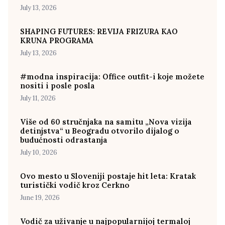
July 13, 2026
SHAPING FUTURES: REVIJA FRIZURA KAO
KRUNA PROGRAMA
July 13, 2026
#modna inspiracija: Office outfit-i koje možete
nositi i posle posla
July 11, 2026
Više od 60 stručnjaka na samitu „Nova vizija
detinjstva“ u Beogradu otvorilo dijalog o
budućnosti odrastanja
July 10, 2026
Ovo mesto u Sloveniji postaje hit leta: Kratak
turistički vodič kroz Cerkno
June 19, 2026
Vodič za uživanje u najpopularnijoj termaloj