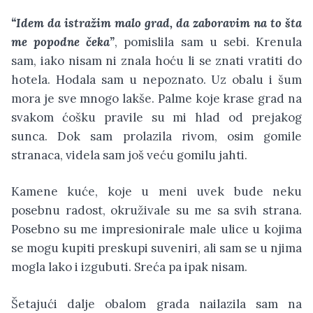
“Idem da istražim malo grad, da zaboravim na to šta
me popodne čeka”
, pomislila sam u sebi. Krenula
sam, iako nisam ni znala hoću li se znati vratiti do
hotela. Hodala sam u nepoznato. Uz obalu i šum
mora je sve mnogo lakše. Palme koje krase grad na
svakom ćošku pravile su mi hlad od prejakog
sunca. Dok sam prolazila rivom, osim gomile
stranaca, videla sam još veću gomilu jahti.
Kamene kuće, koje u meni uvek bude neku
posebnu radost, okruživale su me sa svih strana.
Posebno su me impresionirale male ulice u kojima
se mogu kupiti preskupi suveniri, ali sam se u njima
mogla lako i izgubuti. Sreća pa ipak nisam.
Šetajući dalje obalom grada nailazila sam na