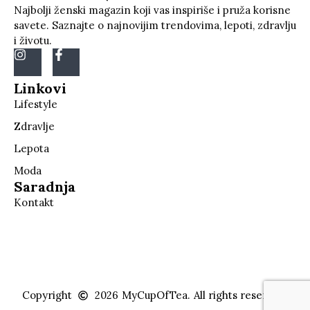
Najbolji ženski magazin koji vas inspiriše i pruža korisne
savete. Saznajte o najnovijim trendovima, lepoti, zdravlju
i životu.
Linkovi
Lifestyle
Zdravlje
Lepota
Moda
Saradnja
Kontakt
Copyright
2026
MyCupOfTea.
All rights reserved.