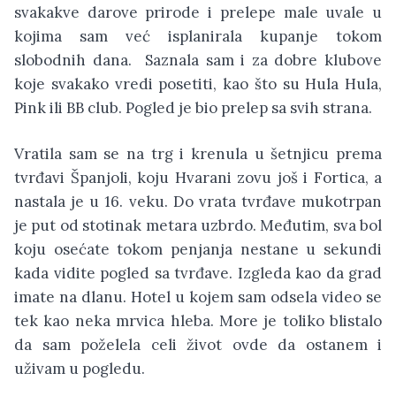
svakakve darove prirode i prelepe male uvale u
kojima sam već isplanirala kupanje tokom
slobodnih dana. Saznala sam i za dobre klubove
koje svakako vredi posetiti, kao što su Hula Hula,
Pink ili BB club. Pogled je bio prelep sa svih strana.
Vratila sam se na trg i krenula u šetnjicu prema
tvrđavi Španjoli, koju Hvarani zovu još i Fortica, a
nastala je u 16. veku. Do vrata tvrđave mukotrpan
je put od stotinak metara uzbrdo. Međutim, sva bol
koju osećate tokom penjanja nestane u sekundi
kada vidite pogled sa tvrđave. Izgleda kao da grad
imate na dlanu. Hotel u kojem sam odsela video se
tek kao neka mrvica hleba. More je toliko blistalo
da sam poželela celi život ovde da ostanem i
uživam u pogledu.