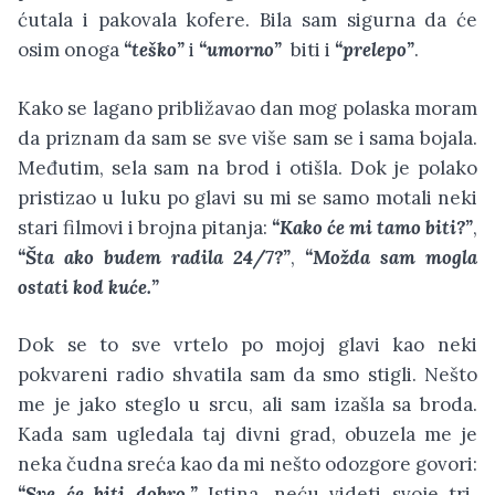
ćutala i pakovala kofere. Bila sam sigurna da će
osim onoga
“teško”
i
“umorno”
biti i
“prelepo”
.
Kako se lagano približavao dan mog polaska moram
da priznam da sam se sve više sam se i sama bojala.
Međutim, sela sam na brod i otišla. Dok je polako
pristizao u luku po glavi su mi se samo motali neki
stari filmovi i brojna pitanja:
“Kako će mi tamo biti?”
,
“Šta ako budem radila 24/7?”
,
“Možda sam mogla
ostati kod kuće.”
Dok se to sve vrtelo po mojoj glavi kao neki
pokvareni radio shvatila sam da smo stigli. Nešto
me je jako steglo u srcu, ali sam izašla sa broda.
Kada sam ugledala taj divni grad, obuzela me je
neka čudna sreća kao da mi nešto odozgore govori:
“Sve će biti dobro.”
Istina, neću videti svoje tri