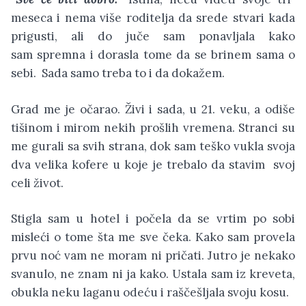
meseca i nema više roditelja da srede stvari kada
prigusti, ali do juče sam ponavljala kako
sam spremna i dorasla tome da se brinem sama o
sebi. Sada samo treba to i da dokažem.
Grad me je očarao. Živi i sada, u 21. veku, a odiše
tišinom i mirom nekih prošlih vremena. Stranci su
me gurali sa svih strana, dok sam teško vukla svoja
dva velika kofere u koje je trebalo da stavim svoj
celi život.
Stigla sam u hotel i počela da se vrtim po sobi
misleći o tome šta me sve čeka. Kako sam provela
prvu noć vam ne moram ni pričati. Jutro je nekako
svanulo, ne znam ni ja kako. Ustala sam iz kreveta,
obukla neku laganu odeću i raščešljala svoju kosu.