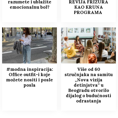
razumete i ublažite
REVIJA FRIZURA
emocionalnu bol?
KAO KRUNA
PROGRAMA
#modna inspiracija:
Više od 60
Office outfit-i koje
stručnjaka na samitu
možete nositi i posle
„Nova vizija
posla
detinjstva“ u
Beogradu otvorilo
dijalog o budućnosti
odrastanja