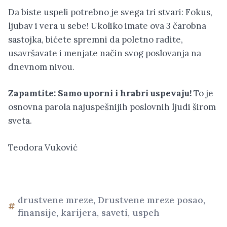
Da biste uspeli potrebno je svega tri stvari: Fokus,
ljubav i vera u sebe! Ukoliko imate ova 3 čarobna
sastojka, bićete spremni da poletno radite,
usavršavate i menjate način svog poslovanja na
dnevnom nivou.
Zapamtite: Samo uporni i hrabri uspevaju!
To je
osnovna parola najuspešnijih poslovnih ljudi širom
sveta.
Teodora Vuković
drustvene mreze
,
Drustvene mreze posao
,
finansije
,
karijera
,
saveti
,
uspeh