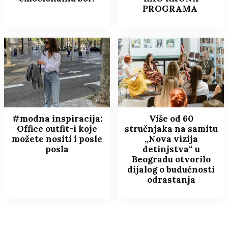
PROGRAMA
#modna inspiracija:
Više od 60
Office outfit-i koje
stručnjaka na samitu
možete nositi i posle
„Nova vizija
posla
detinjstva“ u
Beogradu otvorilo
dijalog o budućnosti
odrastanja