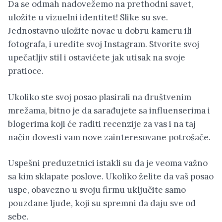
Da se odmah nadovežemo na prethodni savet,
uložite u vizuelni identitet! Slike su sve.
Jednostavno uložite novac u dobru kameru ili
fotografa, i uredite svoj Instagram. Stvorite svoj
upečatljiv stil i ostavićete jak utisak na svoje
pratioce.
Ukoliko ste svoj posao plasirali na društvenim
mrežama, bitno je da sarađujete sa influenserima i
blogerima koji će raditi recenzije za vas i na taj
način dovesti vam nove zainteresovane potrošače.
Uspešni preduzetnici istakli su da je veoma važno
sa kim sklapate poslove. Ukoliko želite da vaš posao
uspe, obavezno u svoju firmu uključite samo
pouzdane ljude, koji su spremni da daju sve od
sebe.