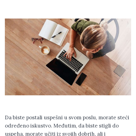
Da biste postali uspešni u svom poslu, morate steći
određeno iskustvo. Međutim, da biste stigli do
uspeha, morate učiti iz svojih dobrih, ali i