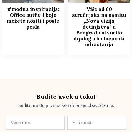
#modna inspiracija:
Više od 60
Office outfit-i koje
stručnjaka na samitu
možete nositi i posle
„Nova vizija
posla
detinjstva“ u
Beogradu otvorilo
dijalog o budućnosti
odrastanja
Budite uvek u toku!
Budite među prvima koji dobijaju obaveštenja.