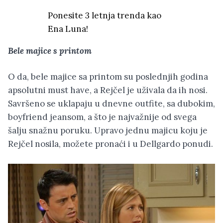
Ponesite 3 letnja trenda kao
Ena Luna!
Bele majice s printom
O da, bele majice sa printom su poslednjih godina
apsolutni must have, a Rejčel je uživala da ih nosi.
Savršeno se uklapaju u dnevne outfite, sa dubokim,
boyfriend jeansom, a što je najvažnije od svega
šalju snažnu poruku. Upravo jednu majicu koju je
Rejčel nosila, možete pronaći i u Dellgardo ponudi.