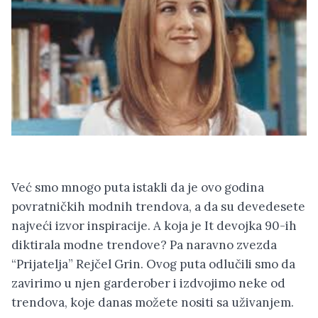
Već smo mnogo puta istakli da je ovo godina
povratničkih modnih trendova, a da su devedesete
najveći izvor inspiracije. A koja je It devojka 90-ih
diktirala modne trendove? Pa naravno zvezda
“Prijatelja” Rejčel Grin. Ovog puta odlučili smo da
zavirimo u njen garderober i izdvojimo neke od
trendova, koje danas možete nositi sa uživanjem.