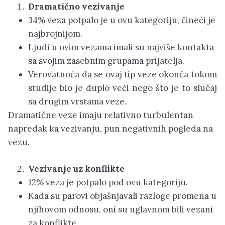
Dramatično vezivanje
34% veza potpalo je u ovu kategoriju, čineći je
najbrojnijom.
Ljudi u ovim vezama imali su najviše kontakta
sa svojim zasebnim grupama prijatelja.
Verovatnoća da se ovaj tip veze okonča tokom
studije bio je duplo veći nego što je to slučaj
sa drugim vrstama veze.
Dramatične veze imaju relativno turbulentan
napredak ka vezivanju, pun negativnih pogleda na
vezu.
Vezivanje uz konflikte
12% veza je potpalo pod ovu kategoriju.
Kada su parovi objašnjavali razloge promena u
njihovom odnosu, oni su uglavnom bili vezani
za konflikte.