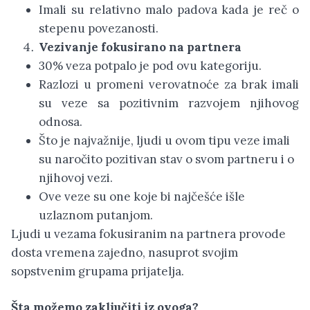
Imali su relativno malo padova kada je reč o
stepenu povezanosti.
Vezivanje fokusirano na partnera
30% veza potpalo je pod ovu kategoriju.
Razlozi u promeni verovatnoće za brak imali
su veze sa pozitivnim razvojem njihovog
odnosa.
Što je najvažnije, ljudi u ovom tipu veze imali
su naročito pozitivan stav o svom partneru i o
njihovoj vezi.
Ove veze su one koje bi najčešće išle
uzlaznom putanjom.
Ljudi u vezama fokusiranim na partnera provode
dosta vremena zajedno, nasuprot svojim
sopstvenim grupama prijatelja.
Šta možemo zaključiti iz ovoga?