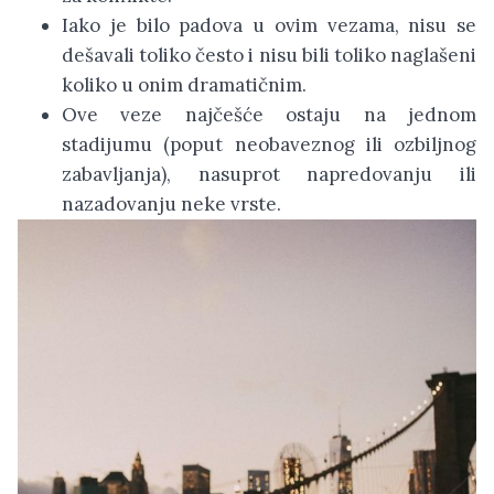
Iako je bilo padova u ovim vezama, nisu se
dešavali toliko često i nisu bili toliko naglašeni
koliko u onim dramatičnim.
Ove veze najčešće ostaju na jednom
stadijumu (poput neobaveznog ili ozbiljnog
zabavljanja), nasuprot napredovanju ili
nazadovanju neke vrste.