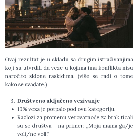
Ovaj rezultat je u skladu sa drugim istraživanjima
koji su utvrdili da veze u kojima ima konflikta nisu
naročito sklone raskidima. (više se radi o tome
kako se svađate.)
Društveno uključeno vezivanje
19% veza je potpalo pod ovu kategoriju.
Razlozi za promenu verovatnoće za brak ticali
su se društva – na primer: ,,Moja mama ga/je
voli/ne voli.“