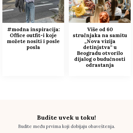
#modna inspiracija:
Više od 60
Office outfit-i koje
stručnjaka na samitu
možete nositi i posle
„Nova vizija
posla
detinjstva“ u
Beogradu otvorilo
dijalog o budućnosti
odrastanja
Budite uvek u toku!
Budite među prvima koji dobijaju obaveštenja.