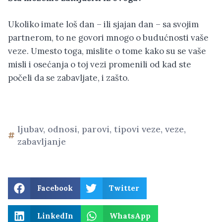
Ukoliko imate loš dan – ili sjajan dan – sa svojim
partnerom, to ne govori mnogo o budućnosti vaše
veze. Umesto toga, mislite o tome kako su se vaše
misli i osećanja o toj vezi promenili od kad ste
počeli da se zabavljate, i zašto.
ljubav
,
odnosi
,
parovi
,
tipovi veze
,
veze
,
zabavljanje
Facebook
Twitter
LinkedIn
WhatsApp