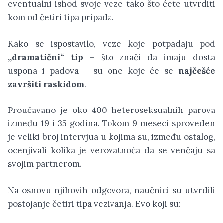
eventualni ishod svoje veze tako što ćete utvrditi
kom od četiri tipa pripada.
Kako se ispostavilo, veze koje potpadaju pod
,,dramatični“ tip
– što znači da imaju dosta
uspona i padova – su one koje će se
najčešće
završiti raskidom
.
Proučavano je oko 400 heteroseksualnih parova
između 19 i 35 godina. Tokom 9 meseci sproveden
je veliki broj intervjua u kojima su, između ostalog,
ocenjivali kolika je verovatnoća da se venčaju sa
svojim partnerom.
Na osnovu njihovih odgovora, naučnici su utvrdili
postojanje četiri tipa vezivanja. Evo koji su: