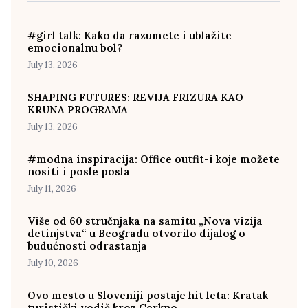
#girl talk: Kako da razumete i ublažite
emocionalnu bol?
July 13, 2026
SHAPING FUTURES: REVIJA FRIZURA KAO
KRUNA PROGRAMA
July 13, 2026
#modna inspiracija: Office outfit-i koje možete
nositi i posle posla
July 11, 2026
Više od 60 stručnjaka na samitu „Nova vizija
detinjstva“ u Beogradu otvorilo dijalog o
budućnosti odrastanja
July 10, 2026
Ovo mesto u Sloveniji postaje hit leta: Kratak
turistički vodič kroz Cerkno