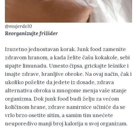
@mujerde10
Reorganizujte frižider
Izuzetno jednostavan korak. Junk food zamenite
zdravom hranom, a kada želite čašu kokakole, sebi
sipajte limunadu. Umesto čipsa, grickajte lešnike i
imajte zdrave, hranljive obroke. Na ovaj način, čak i
ukoliko poželite da jedete iz dosade, zdrava
alternativa obroka u mnogome menja vaše stanje
organizma. Dok junk food budi želju za većom
količinom hrane, zdrave namirnice učiniće da se
vrlo brzo osetite sitim, a samim tim unećete
neuporedivo manji broj kalorija u svoj organizam.