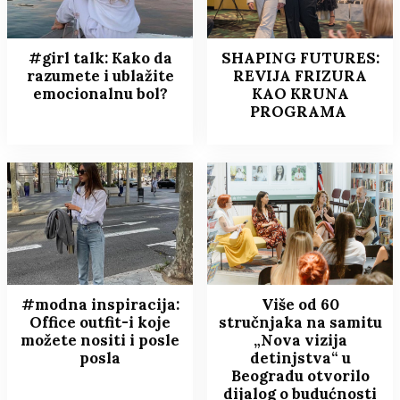
#girl talk: Kako da
SHAPING FUTURES:
razumete i ublažite
REVIJA FRIZURA
emocionalnu bol?
KAO KRUNA
PROGRAMA
#modna inspiracija:
Više od 60
Office outfit-i koje
stručnjaka na samitu
možete nositi i posle
„Nova vizija
posla
detinjstva“ u
Beogradu otvorilo
dijalog o budućnosti