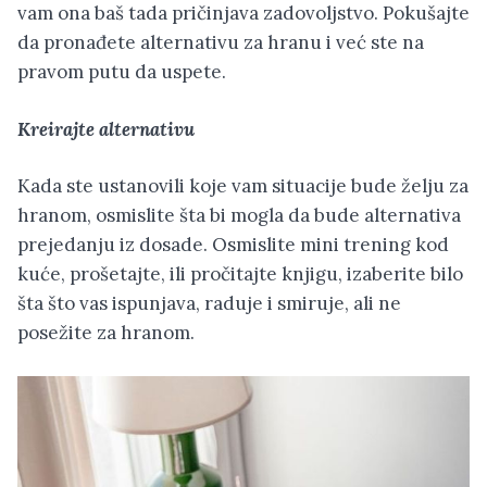
vam ona baš tada pričinjava zadovoljstvo. Pokušajte
da pronađete alternativu za hranu i već ste na
pravom putu da uspete.
Kreirajte alternativu
Kada ste ustanovili koje vam situacije bude želju za
hranom, osmislite šta bi mogla da bude alternativa
prejedanju iz dosade. Osmislite mini trening kod
kuće, prošetajte, ili pročitajte knjigu, izaberite bilo
šta što vas ispunjava, raduje i smiruje, ali ne
posežite za hranom.