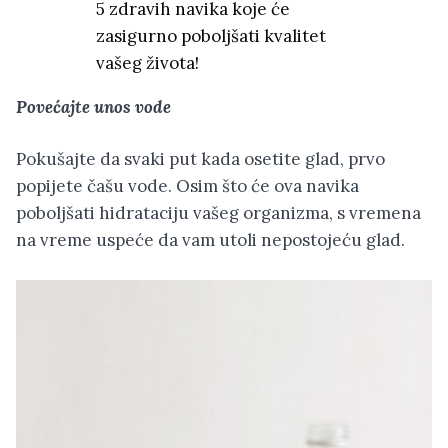
5 zdravih navika koje će
zasigurno poboljšati kvalitet
vašeg života!
Povećajte unos vode
Pokušajte da svaki put kada osetite glad, prvo
popijete čašu vode. Osim što će ova navika
poboljšati hidrataciju vašeg organizma, s vremena
na vreme uspeće da vam utoli nepostojeću glad.