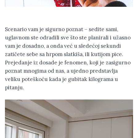
Scenario vam je sigurno poznat – sedite sami,
uglavnom ste odradili sve što ste planirali i užasno
vam je dosadno, a onda već u sledećoj sekundi
zatičete sebe sa hrpom slatkiša, ili kutijom pice.
Prejedanje iz dosade je fenomen, koji je zasigurno
poznat mnogima od nas, a ujedno predstavlja
veliku poteškoću kada je gubitak kilograma u
pitanju.