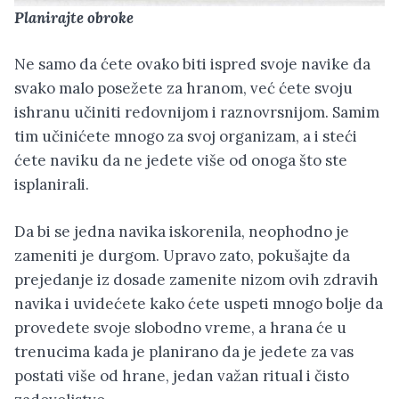
Planirajte obroke
Ne samo da ćete ovako biti ispred svoje navike da
svako malo posežete za hranom, već ćete svoju
ishranu učiniti redovnijom i raznovrsnijom. Samim
tim učinićete mnogo za svoj organizam, a i steći
ćete naviku da ne jedete više od onoga što ste
isplanirali.
Da bi se jedna navika iskorenila, neophodno je
zameniti je durgom. Upravo zato, pokušajte da
prejedanje iz dosade zamenite nizom ovih zdravih
navika i uvidećete kako ćete uspeti mnogo bolje da
provedete svoje slobodno vreme, a hrana će u
trenucima kada je planirano da je jedete za vas
postati više od hrane, jedan važan ritual i čisto