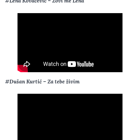
#Lena Kovačević – Zovi me Lena
#Dušan Kurtić – Za tebe živim