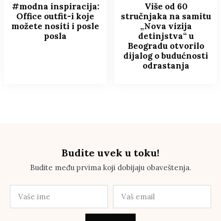
#modna inspiracija:
Više od 60
Office outfit-i koje
stručnjaka na samitu
možete nositi i posle
„Nova vizija
posla
detinjstva“ u
Beogradu otvorilo
dijalog o budućnosti
odrastanja
Budite uvek u toku!
Budite među prvima koji dobijaju obaveštenja.