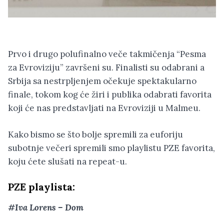
Prvo i drugo polufinalno veče takmičenja “Pesma
za Evroviziju” završeni su. Finalisti su odabrani a
Srbija sa nestrpljenjem očekuje spektakularno
finale, tokom kog će žiri i publika odabrati favorita
koji će nas predstavljati na Evroviziji u Malmeu.
Kako bismo se što bolje spremili za euforiju
subotnje večeri spremili smo playlistu PZE favorita,
koju ćete slušati na repeat-u.
PZE playlista:
#Iva Lorens – Dom