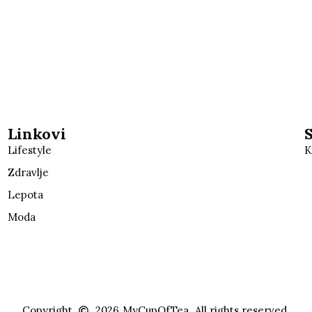
Linkovi
Lifestyle
K
Zdravlje
Lepota
Moda
Copyright
2026
MyCupOfTea.
All rights reserved.