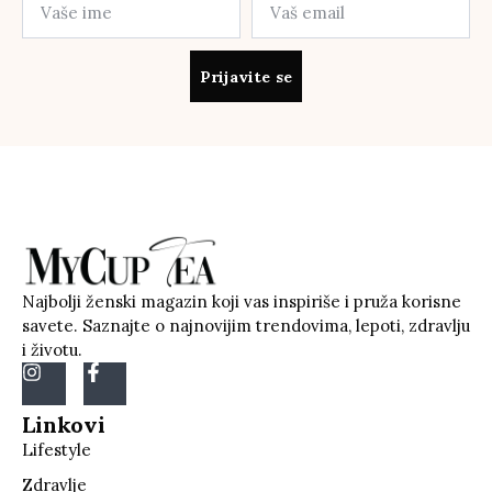
Prijavite se
Najbolji ženski magazin koji vas inspiriše i pruža korisne
savete. Saznajte o najnovijim trendovima, lepoti, zdravlju
i životu.
Linkovi
Lifestyle
Zdravlje