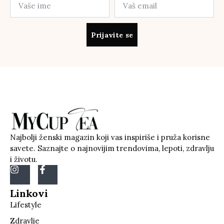
Prijavite se
Najbolji ženski magazin koji vas inspiriše i pruža korisne
savete. Saznajte o najnovijim trendovima, lepoti, zdravlju
i životu.
Linkovi
Lifestyle
Zdravlje