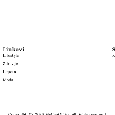
Linkovi
Lifestyle
K
Zdravlje
Lepota
Moda
Copyright
2026
MyCupOfTea.
All rights reserved.