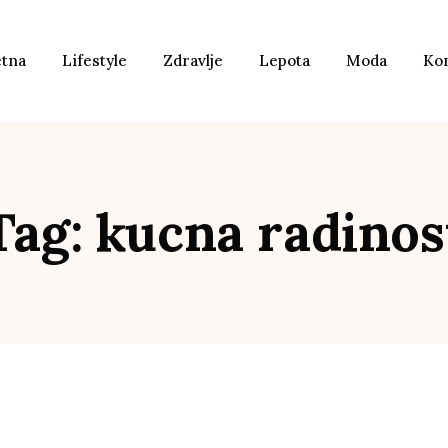
etna
Lifestyle
Zdravlje
Lepota
Moda
Ko
Tag: kucna radinos