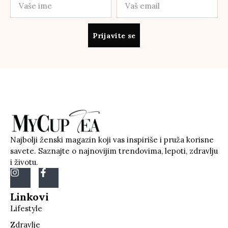
Prijavite se
Najbolji ženski magazin koji vas inspiriše i pruža korisne
savete. Saznajte o najnovijim trendovima, lepoti, zdravlju
i životu.
Linkovi
Lifestyle
Zdravlje