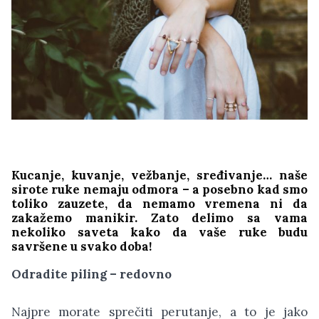
Kucanje, kuvanje, vežbanje, sređivanje… naše
sirote ruke nemaju odmora – a posebno kad smo
toliko zauzete, da nemamo vremena ni da
zakažemo manikir. Zato delimo sa vama
nekoliko saveta kako da vaše ruke budu
savršene u svako doba!
Odradite piling – redovno
Najpre morate sprečiti perutanje, a to je jako