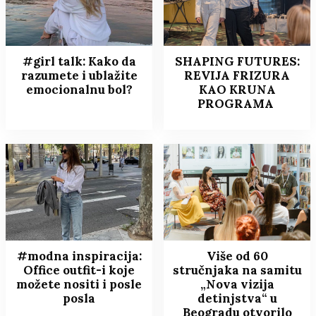
#girl talk: Kako da
SHAPING FUTURES:
razumete i ublažite
REVIJA FRIZURA
emocionalnu bol?
KAO KRUNA
PROGRAMA
#modna inspiracija:
Više od 60
Office outfit-i koje
stručnjaka na samitu
možete nositi i posle
„Nova vizija
posla
detinjstva“ u
Beogradu otvorilo