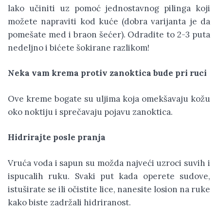
lako učiniti uz pomoć jednostavnog pilinga koji
možete napraviti kod kuće (dobra varijanta je da
pomešate med i braon šećer). Odradite to 2-3 puta
nedeljno i bićete šokirane razlikom!
Neka vam krema protiv zanoktica bude pri ruci
Ove kreme bogate su uljima koja omekšavaju kožu
oko noktiju i sprečavaju pojavu zanoktica.
Hidrirajte posle pranja
Vruća voda i sapun su možda najveći uzroci suvih i
ispucalih ruku. Svaki put kada operete sudove,
istuširate se ili očistite lice, nanesite losion na ruke
kako biste zadržali hidriranost.