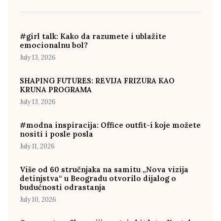
#girl talk: Kako da razumete i ublažite
emocionalnu bol?
July 13, 2026
SHAPING FUTURES: REVIJA FRIZURA KAO
KRUNA PROGRAMA
July 13, 2026
#modna inspiracija: Office outfit-i koje možete
nositi i posle posla
July 11, 2026
Više od 60 stručnjaka na samitu „Nova vizija
detinjstva“ u Beogradu otvorilo dijalog o
budućnosti odrastanja
July 10, 2026