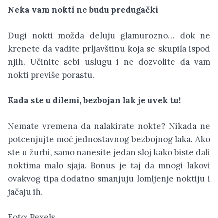
Neka vam nokti ne budu predugački
Dugi nokti možda deluju glamurozno… dok ne
krenete da vadite prljavštinu koja se skupila ispod
njih. Učinite sebi uslugu i ne dozvolite da vam
nokti previše porastu.
Kada ste u dilemi, bezbojan lak je uvek tu!
Nemate vremena da nalakirate nokte? Nikada ne
potcenjujte moć jednostavnog bezbojnog laka. Ako
ste u žurbi, samo nanesite jedan sloj kako biste dali
noktima malo sjaja. Bonus je taj da mnogi lakovi
ovakvog tipa dodatno smanjuju lomljenje noktiju i
jačaju ih.
Foto: Pexels