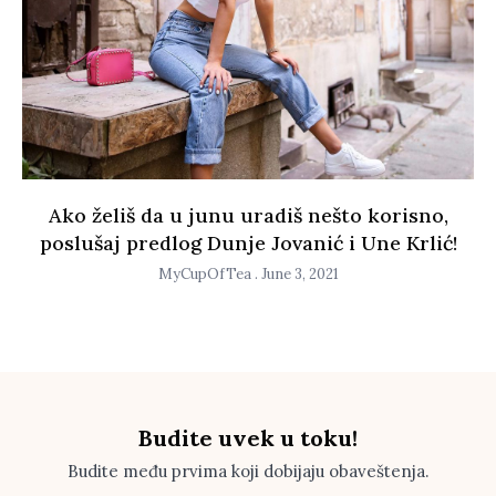
Ako želiš da u junu uradiš nešto korisno,
poslušaj predlog Dunje Jovanić i Une Krlić!
MyCupOfTea
June 3, 2021
Budite uvek u toku!
Budite među prvima koji dobijaju obaveštenja.