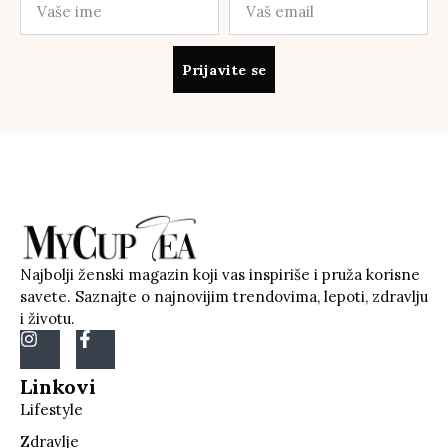
Prijavite se
Najbolji ženski magazin koji vas inspiriše i pruža korisne
savete. Saznajte o najnovijim trendovima, lepoti, zdravlju
i životu.
Linkovi
Lifestyle
Zdravlje