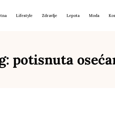
etna
Lifestyle
Zdravlje
Lepota
Moda
Ko
g: potisnuta oseća