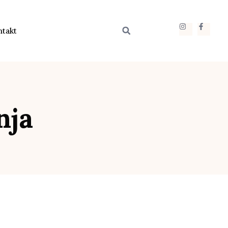
ntakt
nja