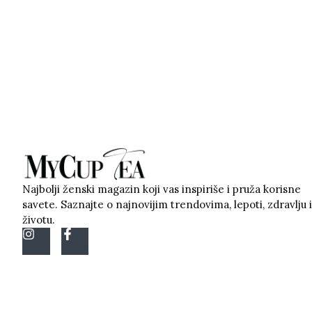
Najbolji ženski magazin koji vas inspiriše i pruža korisne
savete. Saznajte o najnovijim trendovima, lepoti, zdravlju i
životu.