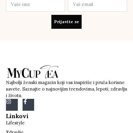
Prijavite se
Najbolji ženski magazin koji vas inspiriše i pruža korisne
savete. Saznajte o najnovijim trendovima, lepoti, zdravlju
i životu.
Linkovi
Lifestyle
Zdravlje