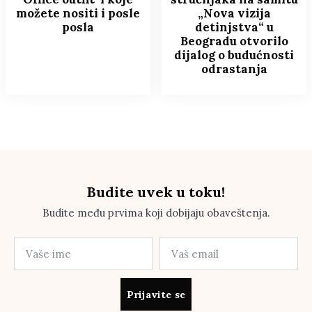
možete nositi i posle
„Nova vizija
posla
detinjstva“ u
Beogradu otvorilo
dijalog o budućnosti
odrastanja
Budite uvek u toku!
Budite među prvima koji dobijaju obaveštenja.
Prijavite se