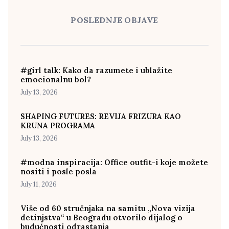
POSLEDNJE OBJAVE
#girl talk: Kako da razumete i ublažite
emocionalnu bol?
July 13, 2026
SHAPING FUTURES: REVIJA FRIZURA KAO
KRUNA PROGRAMA
July 13, 2026
#modna inspiracija: Office outfit-i koje možete
nositi i posle posla
July 11, 2026
Više od 60 stručnjaka na samitu „Nova vizija
detinjstva“ u Beogradu otvorilo dijalog o
budućnosti odrastanja