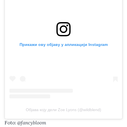
Прикажи ову објаву у апликацији Instagram
Објава коју дели Zoe Lyons (@wildblend)
Foto:
@fancybloom