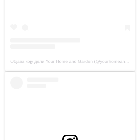
Објава коју дели Your Home and Garden (@yourhomeandgarden)