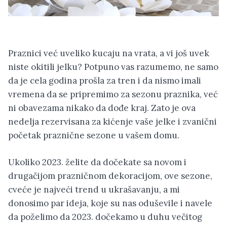
Praznici već uveliko kucaju na vrata, a vi još uvek
niste okitili jelku? Potpuno vas razumemo, ne samo
da je cela godina prošla za tren i da nismo imali
vremena da se pripremimo za sezonu praznika, već
ni obavezama nikako da dođe kraj. Zato je ova
nedelja rezervisana za kićenje vaše jelke i zvanični
početak praznične sezone u vašem domu.
Ukoliko 2023. želite da dočekate sa novom i
drugačijom prazničnom dekoracijom, ove sezone,
cveće je najveći trend u ukrašavanju, a mi
donosimo par ideja, koje su nas oduševile i navele
da poželimo da 2023. dočekamo u duhu večitog