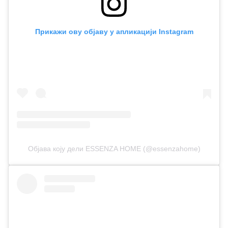
Прикажи ову објаву у апликацији Instagram
Објава коју дели ESSENZA HOME (@essenzahome)