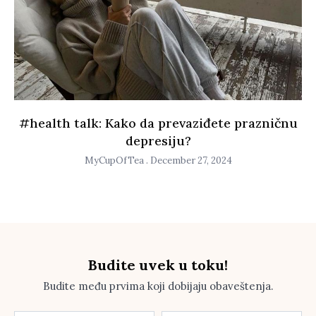
#health talk: Kako da prevaziđete prazničnu
depresiju?
MyCupOfTea
December 27, 2024
Budite uvek u toku!
Budite među prvima koji dobijaju obaveštenja.