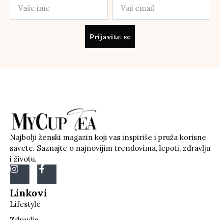
Prijavite se
Najbolji ženski magazin koji vas inspiriše i pruža korisne
savete. Saznajte o najnovijim trendovima, lepoti, zdravlju
i životu.
Linkovi
Lifestyle
Zdravlje