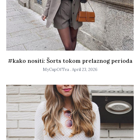
#kako nositi: Šorts tokom prelaznog perioda
MyCupOfTea
April 23, 2026