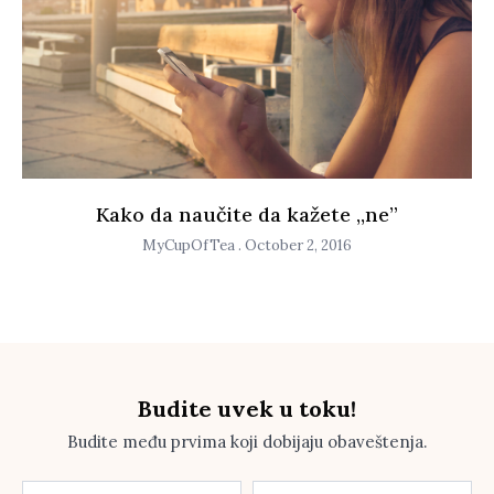
Kako da naučite da kažete ,,ne”
MyCupOfTea
October 2, 2016
Budite uvek u toku!
Budite među prvima koji dobijaju obaveštenja.