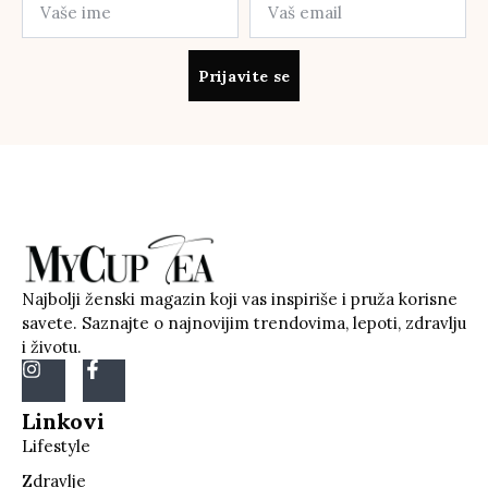
Prijavite se
Najbolji ženski magazin koji vas inspiriše i pruža korisne
savete. Saznajte o najnovijim trendovima, lepoti, zdravlju
i životu.
Linkovi
Lifestyle
Zdravlje