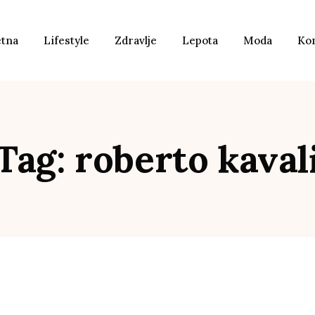
etna
Lifestyle
Zdravlje
Lepota
Moda
Ko
Tag: roberto kaval