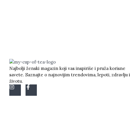
Najbolji ženski magazin koji vas inspiriše i pruža korisne
savete. Saznajte o najnovijim trendovima, lepoti, zdravlju i
životu.