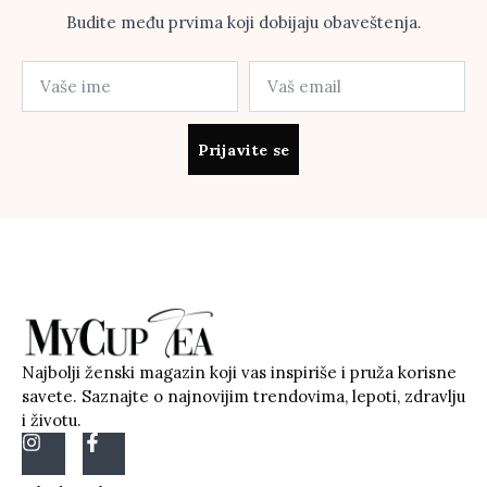
Budite među prvima koji dobijaju obaveštenja.
Prijavite se
Najbolji ženski magazin koji vas inspiriše i pruža korisne
savete. Saznajte o najnovijim trendovima, lepoti, zdravlju
i životu.