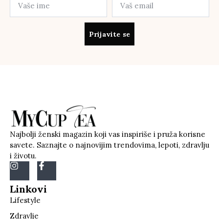
Prijavite se
Najbolji ženski magazin koji vas inspiriše i pruža korisne
savete. Saznajte o najnovijim trendovima, lepoti, zdravlju
i životu.
Linkovi
Lifestyle
Zdravlje