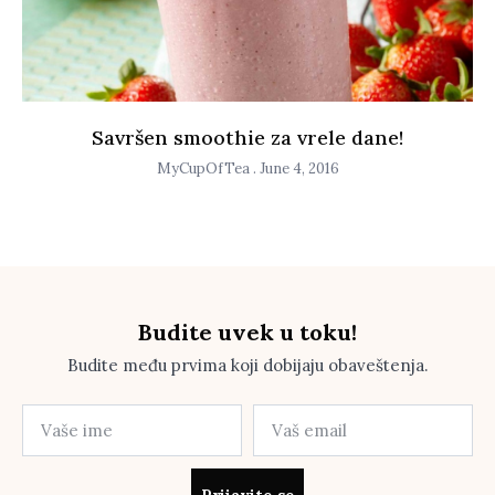
Savršen smoothie za vrele dane!
MyCupOfTea
June 4, 2016
Budite uvek u toku!
Budite među prvima koji dobijaju obaveštenja.
Prijavite se