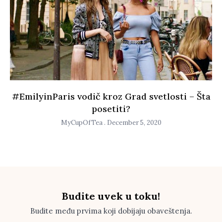
#EmilyinParis vodič kroz Grad svetlosti – Šta
posetiti?
MyCupOfTea
December 5, 2020
Budite uvek u toku!
Budite među prvima koji dobijaju obaveštenja.