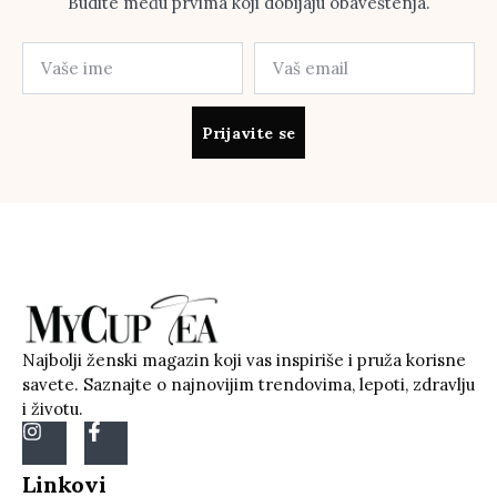
Budite među prvima koji dobijaju obaveštenja.
Prijavite se
Najbolji ženski magazin koji vas inspiriše i pruža korisne
savete. Saznajte o najnovijim trendovima, lepoti, zdravlju
i životu.
Linkovi