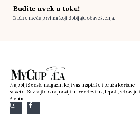
Budite uvek u toku!
Budite među prvima koji dobijaju obaveštenja.
Najbolji ženski magazin koji vas inspiriše i pruža korisne
savete. Saznajte o najnovijim trendovima, lepoti, zdravlju i
životu.