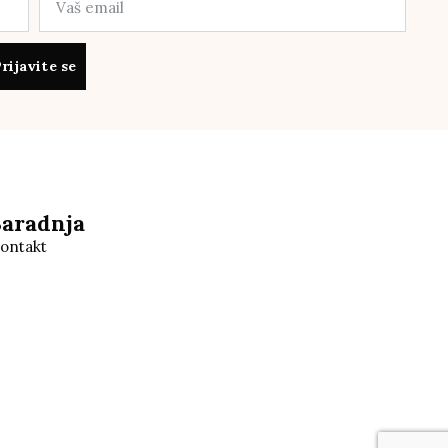
rijavite se
Saradnja
ontakt