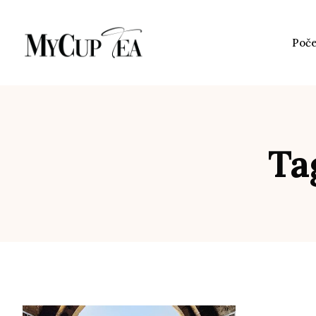
Poč
Ta