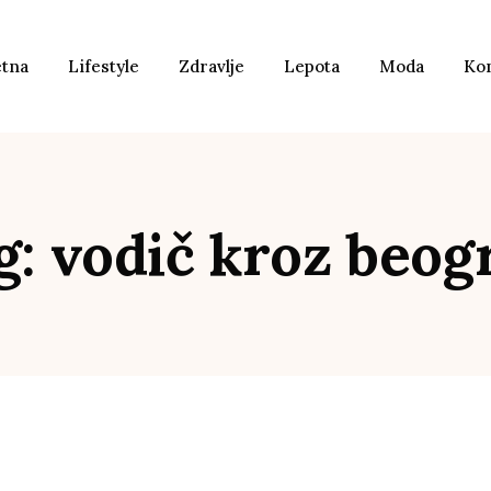
etna
Lifestyle
Zdravlje
Lepota
Moda
Ko
g: vodič kroz beog