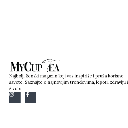
Najbolji ženski magazin koji vas inspiriše i pruža korisne
savete. Saznajte o najnovijim trendovima, lepoti, zdravlju i
životu.