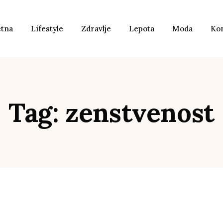
etna
Lifestyle
Zdravlje
Lepota
Moda
Ko
Tag: zenstvenost