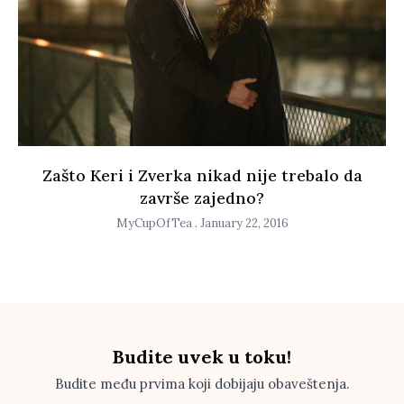
Zašto Keri i Zverka nikad nije trebalo da
završe zajedno?
MyCupOfTea
January 22, 2016
Budite uvek u toku!
Budite među prvima koji dobijaju obaveštenja.