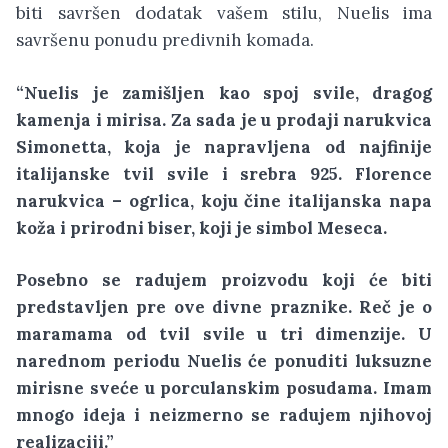
biti savršen dodatak vašem stilu, Nuelis ima
savršenu ponudu predivnih komada.
“Nuelis je zamišljen kao spoj svile, dragog
kamenja i mirisa. Za sada je u prodaji narukvica
Simonetta, koja je napravljena od najfinije
italijanske tvil svile i srebra 925. Florence
narukvica – ogrlica, koju čine italijanska napa
koža i prirodni biser, koji je simbol Meseca.
Posebno se radujem proizvodu koji će biti
predstavljen pre ove divne praznike. Reč je o
maramama od tvil svile u tri dimenzije. U
narednom periodu Nuelis će ponuditi luksuzne
mirisne sveće u porculanskim posudama. Imam
mnogo ideja i neizmerno se radujem njihovoj
realizaciji.”