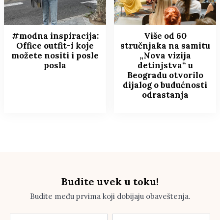
#modna inspiracija:
Više od 60
Office outfit-i koje
stručnjaka na samitu
možete nositi i posle
„Nova vizija
posla
detinjstva“ u
Beogradu otvorilo
dijalog o budućnosti
odrastanja
Budite uvek u toku!
Budite među prvima koji dobijaju obaveštenja.