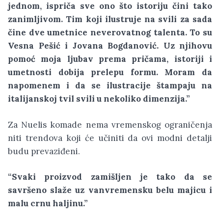
jednom, ispriča sve ono što istoriju čini tako
zanimljivom. Tim koji ilustruje na svili za sada
čine dve umetnice neverovatnog talenta. To su
Vesna Pešić i Jovana Bogdanović. Uz njihovu
pomoć moja ljubav prema pričama, istoriji i
umetnosti dobija prelepu formu. Moram da
napomenem i da se ilustracije štampaju na
italijanskoj tvil svili u nekoliko dimenzija.”
Za Nuelis komade nema vremenskog ograničenja
niti trendova koji će učiniti da ovi modni detalji
budu prevaziđeni.
“Svaki proizvod zamišljen je tako da se
savršeno slaže uz vanvremensku belu majicu i
malu crnu haljinu.”