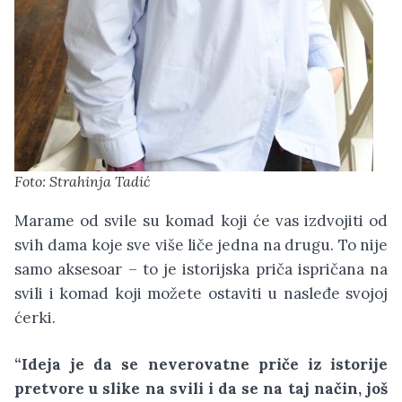
Foto: Strahinja Tadić
Marame od svile su komad koji će vas izdvojiti od
svih dama koje sve više liče jedna na drugu. To nije
samo aksesoar – to je istorijska priča ispričana na
svili i komad koji možete ostaviti u nasleđe svojoj
ćerki.
“Ideja je da se neverovatne priče iz istorije
pretvore u slike na svili i da se na taj način, još