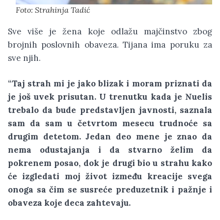
Foto: Strahinja Tadić
Sve više je žena koje odlažu majčinstvo zbog
brojnih poslovnih obaveza. Tijana ima poruku za
sve njih.
“Taj strah mi je jako blizak i moram priznati da
je još uvek prisutan. U trenutku kada je Nuelis
trebalo da bude predstavljen javnosti, saznala
sam da sam u četvrtom mesecu trudnoće sa
drugim detetom. Jedan deo mene je znao da
nema odustajanja i da stvarno želim da
pokrenem posao, dok je drugi bio u strahu kako
će izgledati moj život između kreacije svega
onoga sa čim se susreće preduzetnik i pažnje i
obaveza koje deca zahtevaju.