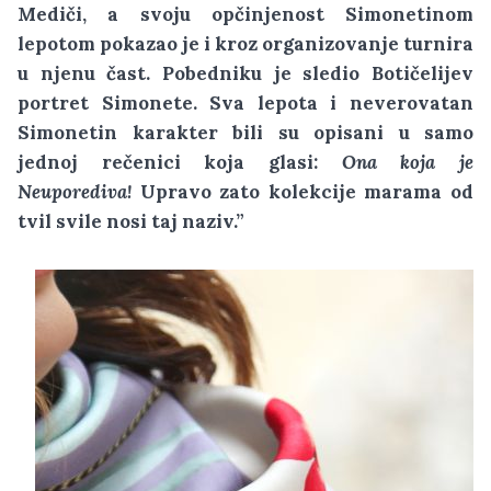
Mediči, a svoju opčinjenost Simonetinom
lepotom pokazao je i kroz organizovanje turnira
u njenu čast. Pobedniku je sledio Botičelijev
portret Simonete. Sva lepota i neverovatan
Simonetin karakter bili su opisani u samo
jednoj rečenici koja glasi:
Ona koja je
Neuporediva!
Upravo zato kolekcije marama od
tvil svile nosi taj naziv.”