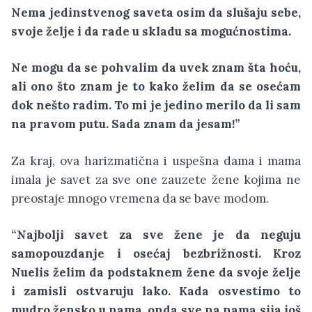
Nema jedinstvenog saveta osim da slušaju sebe,
svoje želje i da rade u skladu sa mogućnostima.
Ne mogu da se pohvalim da uvek znam šta hoću,
ali ono što znam je to kako želim da se osećam
dok nešto radim. To mi je jedino merilo da li sam
na pravom putu. Sada znam da jesam!”
Za kraj, ova harizmatična i uspešna dama i mama
imala je savet za sve one zauzete žene kojima ne
preostaje mnogo vremena da se bave modom.
“Najbolji savet za sve žene je da neguju
samopouzdanje i osećaj bezbrižnosti. Kroz
Nuelis želim da podstaknem žene da svoje želje
i zamisli ostvaruju lako. Kada osvestimo to
mudro žensko u nama, onda sve na nama sija još