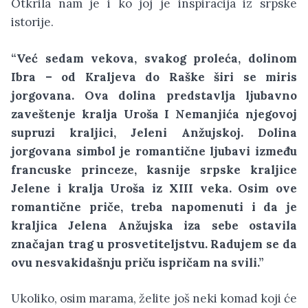
Otkrila nam je i ko joj je inspiracija iz srpske
istorije.
“Već sedam vekova, svakog proleća, dolinom
Ibra – od Kraljeva do Raške širi se miris
jorgovana. Ova dolina predstavlja ljubavno
zaveštenje kralja Uroša I Nemanjića njegovoj
supruzi kraljici, Jeleni Anžujskoj. Dolina
jorgovana simbol je romantične ljubavi između
francuske princeze, kasnije srpske kraljice
Jelene i kralja Uroša iz XIII veka. Osim ove
romantične priče, treba napomenuti i da je
kraljica Jelena Anžujska iza sebe ostavila
značajan trag u prosvetiteljstvu. Radujem se da
ovu nesvakidašnju priču ispričam na svili.”
Ukoliko, osim marama, želite još neki komad koji će