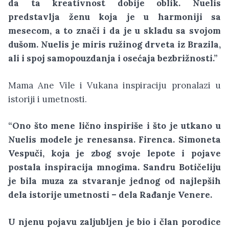
da ta kreativnost dobije oblik. Nuelis
predstavlja ženu koja je u harmoniji sa
mesecom, a to znači i da je u skladu sa svojom
dušom. Nuelis je miris ružinog drveta iz Brazila,
ali i spoj samopouzdanja i osećaja bezbrižnosti.”
Mama Ane Vile i Vukana inspiraciju pronalazi u
istoriji i umetnosti.
“Ono što mene lično inspiriše i što je utkano u
Nuelis modele je renesansa. Firenca. Simoneta
Vespuči, koja je zbog svoje lepote i pojave
postala inspiracija mnogima. Sandru Botičeliju
je bila muza za stvaranje jednog od najlepših
dela istorije umetnosti – dela Rađanje Venere.
U njenu pojavu zaljubljen je bio i član porodice