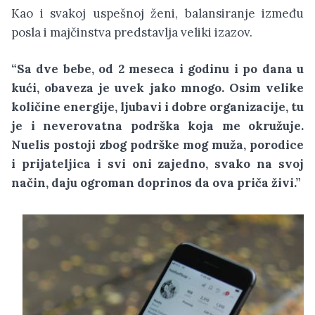
Kao i svakoj uspešnoj ženi, balansiranje između
posla i majčinstva predstavlja veliki izazov.
“Sa dve bebe, od 2 meseca i godinu i po dana u
kući, obaveza je uvek jako mnogo. Osim velike
količine energije, ljubavi i dobre organizacije, tu
je i neverovatna podrška koja me okružuje.
Nuelis postoji zbog podrške mog muža, porodice
i prijateljica i svi oni zajedno, svako na svoj
način, daju ogroman doprinos da ova priča živi.”