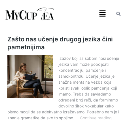
Zašto nas učenje drugog jezika čini
pametnijima
Izazov koji sa sobom nosi učenje
jezika vam može poboljšati
koncentraciju, pamćenje i
samokontrolu. Učenje jezika je
snažna mentalna vežba koja
koristi svaki oblik pamćenja koji
imamo. Treba da savladamo
određeni broj reči, da formiramo
dovoljno širok vokabular kako
bismo mogli da se adekvatno izražavamo. Potrebno nam je i
znanje gramatike da sve to spojimo. …
Continue reading