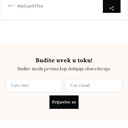
MyCupOfTea
Budite uvek u toku!
Budite među prvima koji dobijaju obaveštenja.
Prijavite se