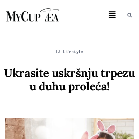
Lifestyle
Ukrasite uskršnju trpezu
u duhu proleća!