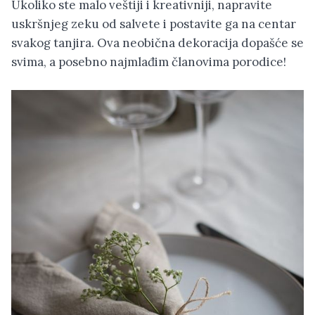
Ukoliko ste malo veštiji i kreativniji, napravite
uskršnjeg zeku od salvete i postavite ga na centar
svakog tanjira. Ova neobična dekoracija dopašće se
svima, a posebno najmlađim članovima porodice!