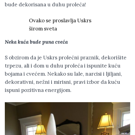
bude dekorisana u duhu proleća!
Ovako se proslavlja Uskrs
širom sveta
Neka kuća bude puna cveća
S obzirom da je Uskrs prolećni praznik, dekorišite
trpezu, ali i dom u duhu proleća i ispunite kuću
bojama i cvećem. Nekako su lale, narcisi i ljiljani,
dekorativni, nežni i mirisni, pravi izbor da kuću
ispuni pozitivna energijom.