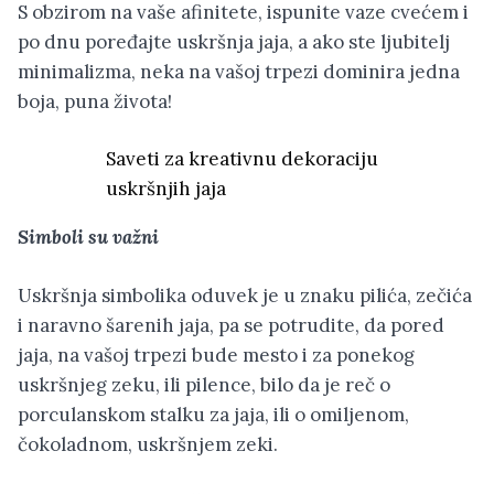
S obzirom na vaše afinitete, ispunite vaze cvećem i
po dnu poređajte uskršnja jaja, a ako ste ljubitelj
minimalizma, neka na vašoj trpezi dominira jedna
boja, puna života!
Saveti za kreativnu dekoraciju
uskršnjih jaja
Simboli su važni
Uskršnja simbolika oduvek je u znaku pilića, zečića
i naravno šarenih jaja, pa se potrudite, da pored
jaja, na vašoj trpezi bude mesto i za ponekog
uskršnjeg zeku, ili pilence, bilo da je reč o
porculanskom stalku za jaja, ili o omiljenom,
čokoladnom, uskršnjem zeki.