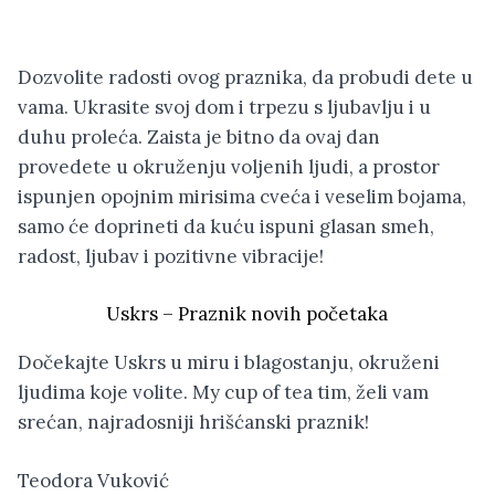
Dozvolite radosti ovog praznika, da probudi dete u
vama. Ukrasite svoj dom i trpezu s ljubavlju i u
duhu proleća. Zaista je bitno da ovaj dan
provedete u okruženju voljenih ljudi, a prostor
ispunjen opojnim mirisima cveća i veselim bojama,
samo će doprineti da kuću ispuni glasan smeh,
radost, ljubav i pozitivne vibracije!
Uskrs – Praznik novih početaka
Dočekajte Uskrs u miru i blagostanju, okruženi
ljudima koje volite. My cup of tea tim, želi vam
srećan, najradosniji hrišćanski praznik!
Teodora Vuković