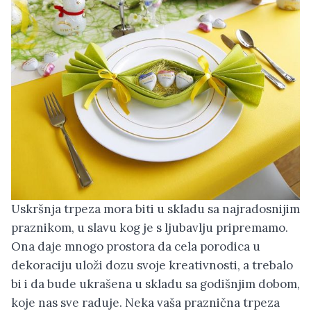
Uskršnja trpeza mora biti u skladu sa najradosnijim
praznikom, u slavu kog je s ljubavlju pripremamo.
Ona daje mnogo prostora da cela porodica u
dekoraciju uloži dozu svoje kreativnosti, a trebalo
bi i da bude ukrašena u skladu sa godišnjim dobom,
koje nas sve raduje. Neka vaša praznična trpeza