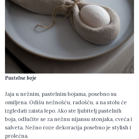
Pastelne boje
Jaja u nežnim, pastelnim bojama, posebno su
omiljena. Odišu nežnošću, radošću, a na stolu će
izgledati zaista lepo. Ako ste ljubitelj pastelnih
boja, odlučite se za nežnu nijansu stonjaka, cveća i
salveta. Nežno roze dekoracija posebno je stylish i
prolećna.