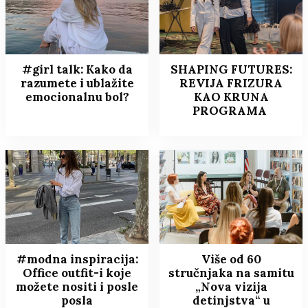
#girl talk: Kako da
SHAPING FUTURES:
razumete i ublažite
REVIJA FRIZURA
emocionalnu bol?
KAO KRUNA
PROGRAMA
#modna inspiracija:
Više od 60
Office outfit-i koje
stručnjaka na samitu
možete nositi i posle
„Nova vizija
posla
detinjstva“ u