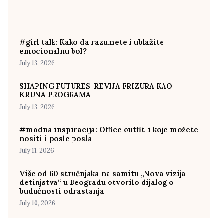
#girl talk: Kako da razumete i ublažite
emocionalnu bol?
July 13, 2026
SHAPING FUTURES: REVIJA FRIZURA KAO
KRUNA PROGRAMA
July 13, 2026
#modna inspiracija: Office outfit-i koje možete
nositi i posle posla
July 11, 2026
Više od 60 stručnjaka na samitu „Nova vizija
detinjstva“ u Beogradu otvorilo dijalog o
budućnosti odrastanja
July 10, 2026