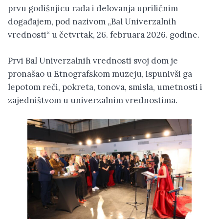
prvu godišnjicu rada i delovanja upriličnim
događajem, pod nazivom „Bal Univerzalnih
vrednosti“ u četvrtak, 26. februara 2026. godine.
Prvi Bal Univerzalnih vrednosti svoj dom je
pronašao u Etnografskom muzeju, ispunivši ga
lepotom reči, pokreta, tonova, smisla, umetnosti i
zajedništvom u univerzalnim vrednostima.