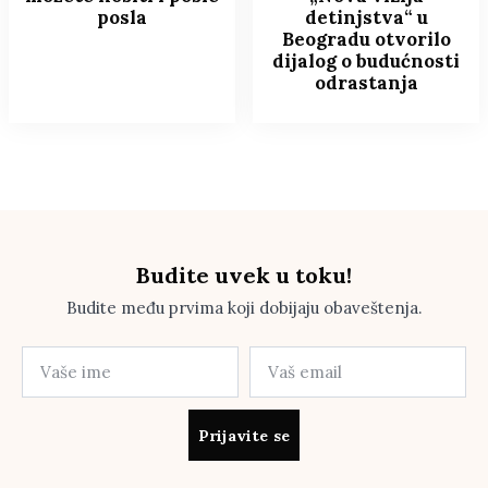
posla
detinjstva“ u
Beogradu otvorilo
dijalog o budućnosti
odrastanja
Budite uvek u toku!
Budite među prvima koji dobijaju obaveštenja.
Prijavite se