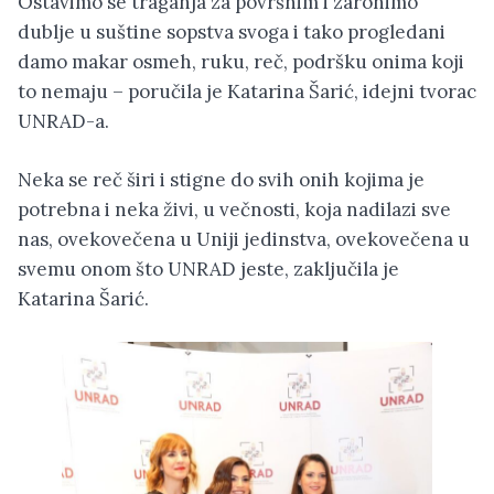
Ostavimo se traganja za površnim i zaronimo
dublje u suštine sopstva svoga i tako progledani
damo makar osmeh, ruku, reč, podršku onima koji
to nemaju – poručila je Katarina Šarić, idejni tvorac
UNRAD-a.
Neka se reč širi i stigne do svih onih kojima je
potrebna i neka živi, u večnosti, koja nadilazi sve
nas, ovekovečena u Uniji jedinstva, ovekovečena u
svemu onom što UNRAD jeste, zaključila je
Katarina Šarić.