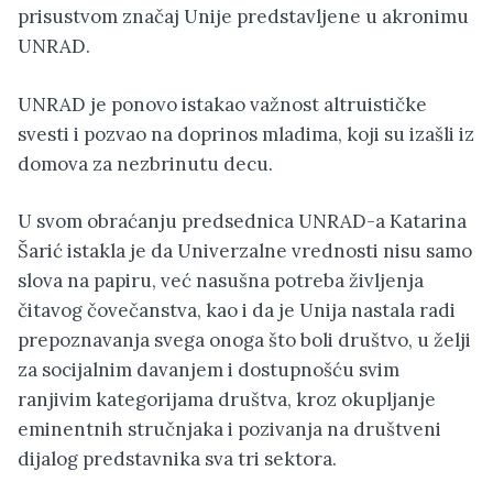
prisustvom značaj Unije predstavljene u akronimu
UNRAD.
UNRAD je ponovo istakao važnost altruističke
svesti i pozvao na doprinos mladima, koji su izašli iz
domova za nezbrinutu decu.
U svom obraćanju predsednica UNRAD-a Katarina
Šarić istakla je da Univerzalne vrednosti nisu samo
slova na papiru, već nasušna potreba življenja
čitavog čovečanstva, kao i da je Unija nastala radi
prepoznavanja svega onoga što boli društvo, u želji
za socijalnim davanjem i dostupnošću svim
ranjivim kategorijama društva, kroz okupljanje
eminentnih stručnjaka i pozivanja na društveni
dijalog predstavnika sva tri sektora.