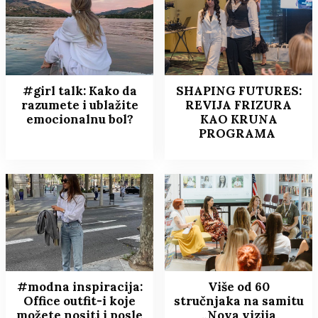
#girl talk: Kako da
SHAPING FUTURES:
razumete i ublažite
REVIJA FRIZURA
emocionalnu bol?
KAO KRUNA
PROGRAMA
#modna inspiracija:
Više od 60
Office outfit-i koje
stručnjaka na samitu
možete nositi i posle
„Nova vizija