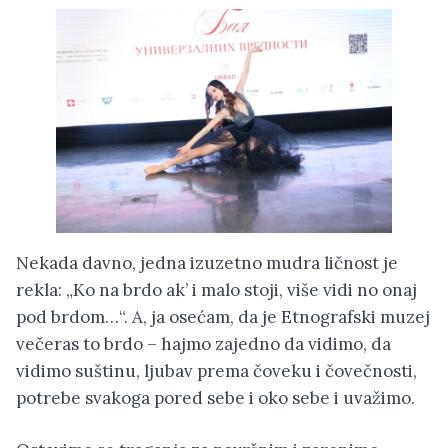
Nekada davno, jedna izuzetno mudra ličnost je
rekla: „Ko na brdo ak’ i malo stoji, više vidi no onaj
pod brdom…“. A, ja osećam, da je Etnografski muzej
večeras to brdo – hajmo zajedno da vidimo, da
vidimo suštinu, ljubav prema čoveku i čovečnosti,
potrebe svakoga pored sebe i oko sebe i uvažimo.