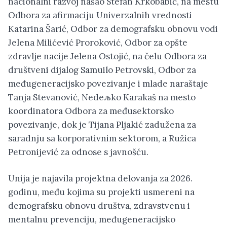
nacionalni razvoj našao Stefan Krkobabić, na mestu
Odbora za afirmaciju Univerzalnih vrednosti
Katarina Šarić, Odbor za demografsku obnovu vodi
Jelena Milićević Proroković, Odbor za opšte
zdravlje nacije Jelena Ostojić, na čelu Odbora za
društveni dijalog Samuilo Petrovski, Odbor za
međugeneracijsko povezivanje i mlade naraštaje
Tanja Stevanović, Nedeљko Karakaš na mesto
koordinatora Odbora za međusektorsko
povezivanje, dok je Tijana Pljakić zadužena za
saradnju sa korporativnim sektorom, a Ružica
Petronijević za odnose s javnošću.
Unija je najavila projektna delovanja za 2026.
godinu, među kojima su projekti usmereni na
demografsku obnovu društva, zdravstvenu i
mentalnu prevenciju, međugeneracijsko