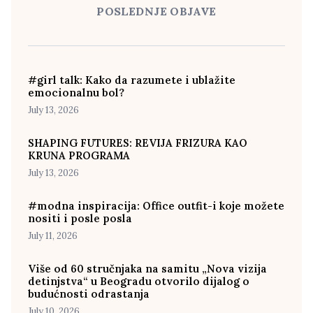
POSLEDNJE OBJAVE
#girl talk: Kako da razumete i ublažite
emocionalnu bol?
July 13, 2026
SHAPING FUTURES: REVIJA FRIZURA KAO
KRUNA PROGRAMA
July 13, 2026
#modna inspiracija: Office outfit-i koje možete
nositi i posle posla
July 11, 2026
Više od 60 stručnjaka na samitu „Nova vizija
detinjstva“ u Beogradu otvorilo dijalog o
budućnosti odrastanja
July 10, 2026