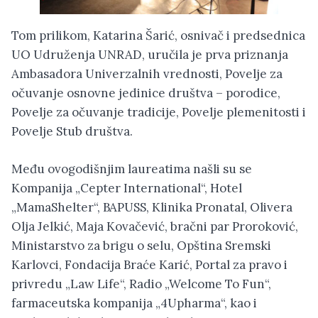
Tom prilikom, Katarina Šarić, osnivač i predsednica
UO Udruženja UNRAD, uručila je prva priznanja
Ambasadora Univerzalnih vrednosti, Povelje za
očuvanje osnovne jedinice društva – porodice,
Povelje za očuvanje tradicije, Povelje plemenitosti i
Povelje Stub društva.
Među ovogodišnjim laureatima našli su se
Kompanija „Cepter International“, Hotel
„MamaShelter“, BAPUSS, Klinika Pronatal, Olivera
Olja Jelkić, Maja Kovačević, bračni par Proroković,
Ministarstvo za brigu o selu, Opština Sremski
Karlovci, Fondacija Braće Karić, Portal za pravo i
privredu „Law Life“, Radio „Welcome To Fun“,
farmaceutska kompanija „4Upharma“, kao i