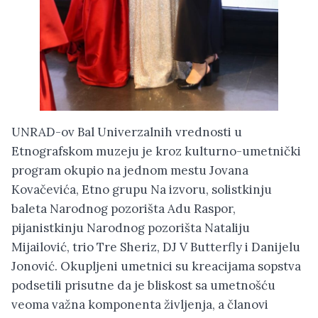
UNRAD-ov Bal Univerzalnih vrednosti u
Etnografskom muzeju je kroz kulturno-umetnički
program okupio na jednom mestu Jovana
Kovačevića, Etno grupu Na izvoru, solistkinju
baleta Narodnog pozorišta Adu Raspor,
pijanistkinju Narodnog pozorišta Nataliju
Mijailović, trio Tre Sheriz, DJ V Butterfly i Danijelu
Jonović. Okupljeni umetnici su kreacijama sopstva
podsetili prisutne da je bliskost sa umetnošću
veoma važna komponenta življenja, a članovi