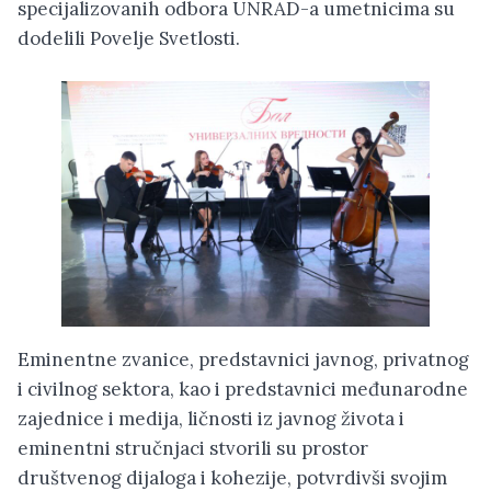
specijalizovanih odbora UNRAD-a umetnicima su
dodelili Povelje Svetlosti.
Eminentne zvanice, predstavnici javnog, privatnog
i civilnog sektora, kao i predstavnici međunarodne
zajednice i medija, ličnosti iz javnog života i
eminentni stručnjaci stvorili su prostor
društvenog dijaloga i kohezije, potvrdivši svojim