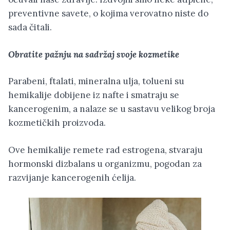
preventivne savete, o kojima verovatno niste do
sada čitali.
Obratite pažnju na sadržaj svoje kozmetike
Parabeni, ftalati, mineralna ulja, tolueni su
hemikalije dobijene iz nafte i smatraju se
kancerogenim, a nalaze se u sastavu velikog broja
kozmetičkih proizvoda.
Ove hemikalije remete rad estrogena, stvaraju
hormonski dizbalans u organizmu, pogodan za
razvijanje kancerogenih ćelija.