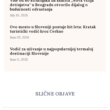
Više od 60 stručnjaka na samitu „Nova vizija
detinjstva“ u Beogradu otvorilo dijalog o
budućnosti odrastanja
July 10, 2026
Ovo mesto u Sloveniji postaje hit leta: Kratak
turistički vodič kroz Cerkno
June 19, 2026
Vodič za uživanje u najpopularnijoj termaloj
destinaciji Slovenije
June 6, 2026
SLIČNE OBJAVE