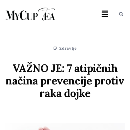
Zdravlje
VAŽNO JE: 7 atipičnih
načina prevencije protiv
raka dojke