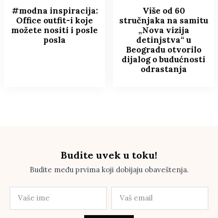
#modna inspiracija:
Više od 60
Office outfit-i koje
stručnjaka na samitu
možete nositi i posle
„Nova vizija
posla
detinjstva“ u
Beogradu otvorilo
dijalog o budućnosti
odrastanja
Budite uvek u toku!
Budite među prvima koji dobijaju obaveštenja.