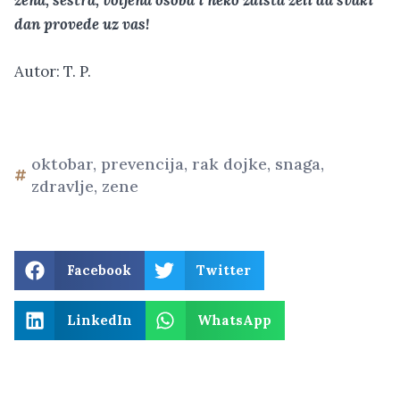
žena, sestra, voljena osoba i neko zaista želi da svaki
dan provede uz vas!
Autor: T. P.
oktobar
,
prevencija
,
rak dojke
,
snaga
,
zdravlje
,
zene
Facebook
Twitter
LinkedIn
WhatsApp