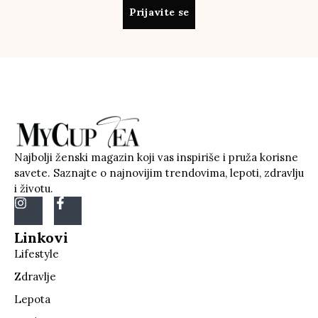
Prijavite se
Najbolji ženski magazin koji vas inspiriše i pruža korisne
savete. Saznajte o najnovijim trendovima, lepoti, zdravlju
i životu.
Linkovi
Lifestyle
Zdravlje
Lepota