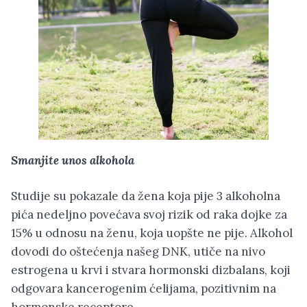
Smanjite unos alkohola
Studije su pokazale da žena koja pije 3 alkoholna
pića nedeljno povećava svoj rizik od raka dojke za
15% u odnosu na ženu, koja uopšte ne pije. Alkohol
dovodi do oštećenja našeg DNK, utiče na nivo
estrogena u krvi i stvara hormonski dizbalans, koji
odgovara kancerogenim ćelijama, pozitivnim na