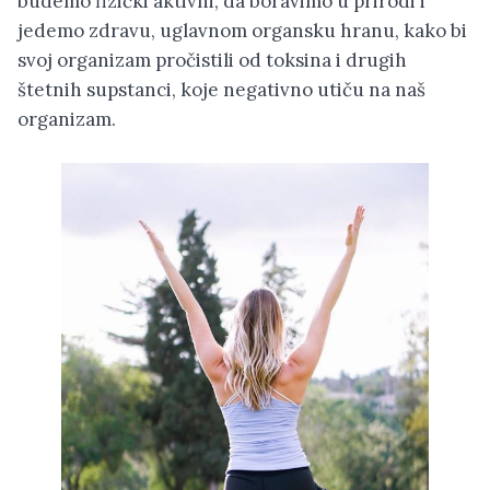
budemo fizički aktivni, da boravimo u prirodi i
jedemo zdravu, uglavnom organsku hranu, kako bi
svoj organizam pročistili od toksina i drugih
štetnih supstanci, koje negativno utiču na naš
organizam.