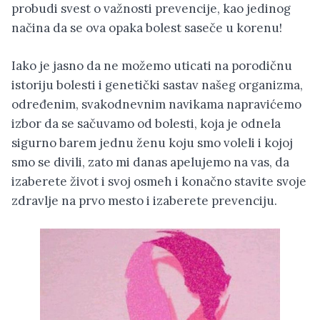
probudi svest o važnosti prevencije, kao jedinog
načina da se ova opaka bolest saseče u korenu!
Iako je jasno da ne možemo uticati na porodičnu
istoriju bolesti i genetički sastav našeg organizma,
određenim, svakodnevnim navikama napravićemo
izbor da se sačuvamo od bolesti, koja je odnela
sigurno barem jednu ženu koju smo voleli i kojoj
smo se divili, zato mi danas apelujemo na vas, da
izaberete život i svoj osmeh i konačno stavite svoje
zdravlje na prvo mesto i izaberete prevenciju.