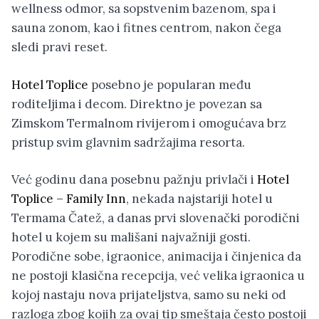
wellness odmor, sa sopstvenim bazenom, spa i
sauna zonom, kao i fitnes centrom, nakon čega
sledi pravi reset.
Hotel Toplice
posebno je popularan među
roditeljima i decom. Direktno je povezan sa
Zimskom Termalnom rivijerom i omogućava brz
pristup svim glavnim sadržajima resorta.
Već godinu dana posebnu pažnju privlači i
Hotel
Toplice – Family Inn
, nekada najstariji hotel u
Termama Čatež, a danas prvi slovenački porodični
hotel u kojem su mališani najvažniji gosti.
Porodične sobe, igraonice, animacija i činjenica da
ne postoji klasična recepcija, već velika igraonica u
kojoj nastaju nova prijateljstva, samo su neki od
razloga zbog kojih za ovaj tip smeštaja često postoji