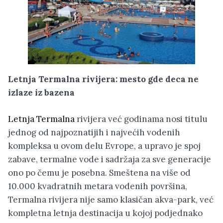
Letnja Termalna rivijera: mesto gde deca ne
izlaze iz bazena
Letnja Termalna
rivijera već godinama nosi titulu
jednog od najpoznatijih i najvećih vodenih
kompleksa u ovom delu Evrope, a upravo je spoj
zabave, termalne vode i sadržaja za sve generacije
ono po čemu je posebna. Smeštena na više od
10.000 kvadratnih metara vodenih površina,
Termalna rivijera nije samo klasičan akva-park, već
kompletna letnja destinacija u kojoj podjednako