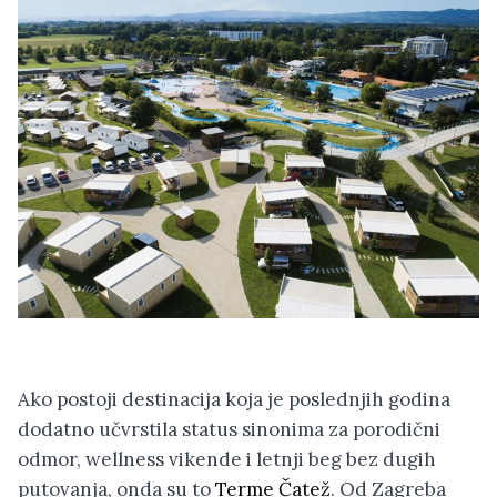
Ako postoji destinacija koja je poslednjih godina
dodatno učvrstila status sinonima za porodični
odmor, wellness vikende i letnji beg bez dugih
putovanja, onda su to
Terme Čatež
. Od Zagreba