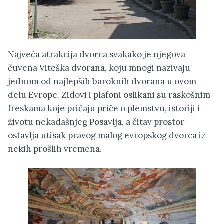
Najveća atrakcija dvorca svakako je njegova
čuvena Viteška dvorana, koju mnogi nazivaju
jednom od najlepših baroknih dvorana u ovom
delu Evrope. Zidovi i plafoni oslikani su raskošnim
freskama koje pričaju priče o plemstvu, istoriji i
životu nekadašnjeg Posavlja, a čitav prostor
ostavlja utisak pravog malog evropskog dvorca iz
nekih prošlih vremena.