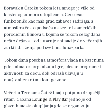
Boravak u Čatežu tokom leta mnogo je više od
klasičnog odmora u toplicama. Ceo resort
funkcioniše kao mali grad zabave i sadržaja, a
atmosfera često podseća na scene iz američkih
porodičnih filmova u kojima se tokom celog dana
nešto dešava – od jutarnje animacije do večernjih
žurki i druženja pod svetlima luna-parka.
Tokom dana posebna atmosfera vlada na bazenima,
gde animatori organizuju igre, plesne programe i
aktivnosti za decu, dok odrasli uživaju u
opuštenijem ritmu lounge zone.
Večeri u Termama Čatež imaju potpuno drugačiji
ritam. Cabana
Lounge & Play Bar
jedno je od
glavnih mesta okupljanja gde se organizuju