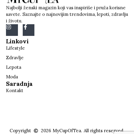
Najbolji ženski magazin koji vas inspiriše i pruža korisne
savete. Saznajte o najnovijim trendovima, lepoti, zdravlju
i životu.
Linkovi
Lifestyle
Zdravlje
Lepota
Moda
Saradnja
Kontakt
Copyright
2026
MyCupOfTea.
All rights reserved.