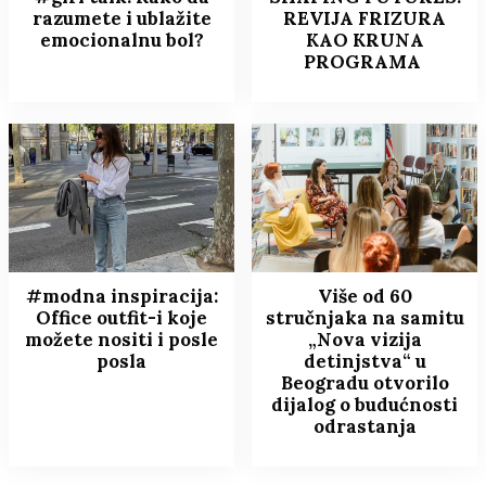
razumete i ublažite
REVIJA FRIZURA
emocionalnu bol?
KAO KRUNA
PROGRAMA
#modna inspiracija:
Više od 60
Office outfit-i koje
stručnjaka na samitu
možete nositi i posle
„Nova vizija
posla
detinjstva“ u
Beogradu otvorilo
dijalog o budućnosti
odrastanja