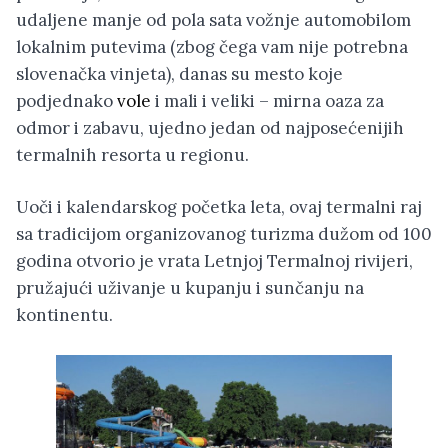
udaljene manje od pola sata vožnje automobilom
lokalnim putevima (zbog čega vam nije potrebna
slovenačka vinjeta), danas su mesto koje
podjednako
vole
i mali i veliki – mirna oaza za
odmor i zabavu, ujedno jedan od najposećenijih
termalnih resorta u regionu.
Uoči i kalendarskog početka leta, ovaj termalni raj
sa tradicijom organizovanog turizma dužom od 100
godina otvorio je vrata Letnjoj Termalnoj rivijeri,
pružajući uživanje u kupanju i sunčanju na
kontinentu.