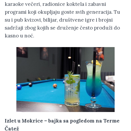
karaoke večeri, radionice koktela i zabavni
programi koji okupljaju goste svih generacija. Tu
su i pub kvizovi, bilijar, društvene igre i brojni
sadržaji zbog kojih se druženje često produži do
kasno u noć.
Izlet u Mokrice – bajka sa pogledom na Terme
Čatež