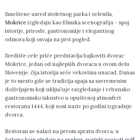
Smeštene usred stoletnog parka i zelenila,
Mokrice
izgledaju kao filmska scenografija – spoj
istorije, prirode, gastronomije i elegantnog
odmora koji osvaja na prvi pogled.
Središte cele priče predstavlja bajkoviti dvorac
Mokrice, jedan od najlepših dvoraca u ovom delu
Slovenije, čija istorija seže vekovima unazad. Danas
je to mesto gde se tradicija spaja sa savremenim
doživljajem koji uključuje razgledanje i vrhunsko
gastronomsko iskustvo u opuštenoj atmosferi
restorana 1444, koji nosi naziv po godini izgradnje
dvorca.
Restoran se nalazi na prvom spratu dvorca, u
kulama koje gledaju na prelepi, svetski poznati golf