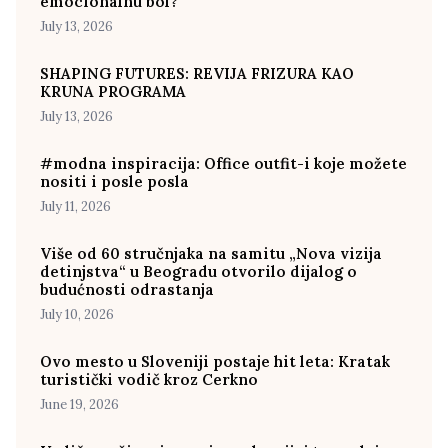
emocionalnu bol?
July 13, 2026
SHAPING FUTURES: REVIJA FRIZURA KAO
KRUNA PROGRAMA
July 13, 2026
#modna inspiracija: Office outfit-i koje možete
nositi i posle posla
July 11, 2026
Više od 60 stručnjaka na samitu „Nova vizija
detinjstva“ u Beogradu otvorilo dijalog o
budućnosti odrastanja
July 10, 2026
Ovo mesto u Sloveniji postaje hit leta: Kratak
turistički vodič kroz Cerkno
June 19, 2026