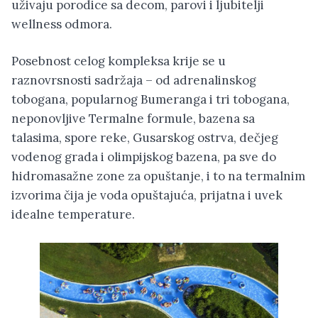
uživaju porodice sa decom, parovi i ljubitelji
wellness odmora.
Posebnost celog kompleksa krije se u
raznovrsnosti sadržaja – od adrenalinskog
tobogana, popularnog Bumeranga i tri tobogana,
neponovljive Termalne formule, bazena sa
talasima, spore reke, Gusarskog ostrva, dečjeg
vodenog grada i olimpijskog bazena, pa sve do
hidromasažne zone za opuštanje, i to na termalnim
izvorima čija je voda opuštajuća, prijatna i uvek
idealne temperature.