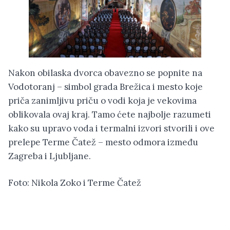
Nakon obilaska dvorca obavezno se popnite na
Vodotoranj – simbol grada Brežica i mesto koje
priča zanimljivu priču o vodi koja je vekovima
oblikovala ovaj kraj. Tamo ćete najbolje razumeti
kako su upravo voda i termalni izvori stvorili i ove
prelepe Terme Čatež – mesto odmora između
Zagreba i Ljubljane.
Foto: Nikola Zoko i Terme Čatež