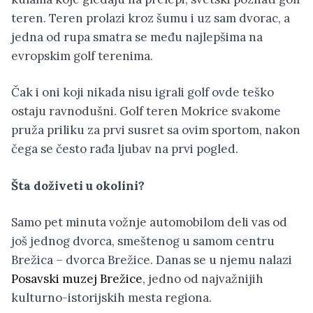
teren. Teren prolazi kroz šumu i uz sam dvorac, a
jedna od rupa smatra se među najlepšima na
evropskim golf terenima.
Čak i oni koji nikada nisu igrali golf ovde teško
ostaju ravnodušni. Golf teren Mokrice svakome
pruža priliku za prvi susret sa ovim sportom, nakon
čega se često rađa ljubav na prvi pogled.
Šta doživeti u okolini?
Samo pet minuta vožnje automobilom deli vas od
još jednog dvorca, smeštenog u samom centru
Brežica – dvorca Brežice. Danas se u njemu nalazi
Posavski muzej Brežice
, jedno od najvažnijih
kulturno-istorijskih mesta regiona.