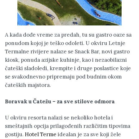
A kada dođe vreme za predah, tu su gastro oaze sa
ponudom kojoj je teško odoleti. U okviru Letnje
Termalne rivijere nalaze se Snack Bar, novi gastro
kiosk, ponuda azijske kuhinje, kao i nezaobilazni
čateški sladoledi, krempite i druge poslastice koje
se svakodnevno pripremaju pod budnim okom
čateških majstora.
Boravak u Čatežu – za sve stilove odmora
U okviru resorta nalazi se nekoliko hotela i
smeštajnih opcija prilagođenih različitim tipovima
gostiju.
Hotel Terme
idealan je za sve koji žele