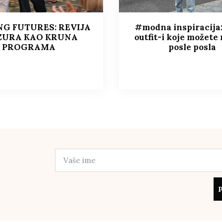
NG FUTURES: REVIJA
#modna inspiracija:
ZURA KAO KRUNA
outfit-i koje možete 
PROGRAMA
posle posla
P