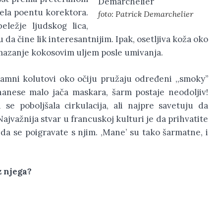
ela poentu korektora.
foto: Patrick Demarchelier
eležje ljudskog lica,
u da čine lik interesantnijim. Ipak, osetljiva koža oko
 mazanje kokosovim uljem posle umivanja.
mni kolutovi oko očiju pružaju određeni ,,smoky’’
 nanese malo jača maskara, šarm postaje neodoljiv!
se poboljšala cirkulacija, ali najpre savetuju da
Najvažnija stvar u francuskoj kulturi je da prihvatite
i da se poigravate s njim. ,Mane’ su tako šarmatne, i
ez njega?