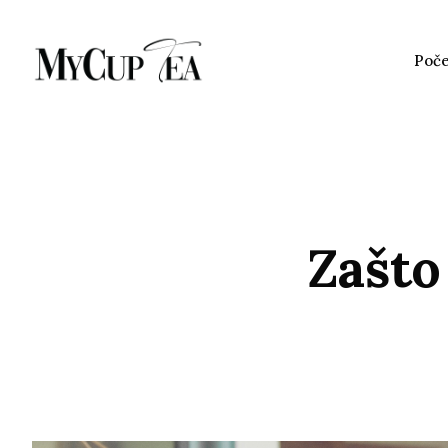
Poč
Zašto