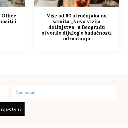
 Office
Više od 60 stručnjaka na
nositi i
samitu „Nova vizija
detinjstva“ u Beogradu
otvorilo dijalog o budućnosti
odrastanja
rijavite se