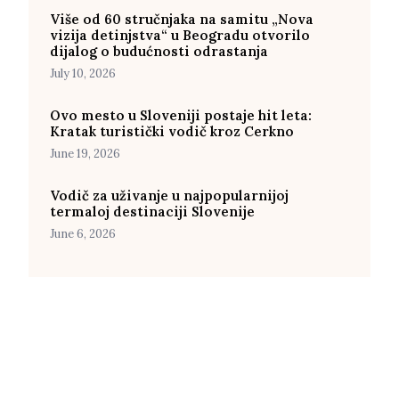
Više od 60 stručnjaka na samitu „Nova
vizija detinjstva“ u Beogradu otvorilo
dijalog o budućnosti odrastanja
July 10, 2026
Ovo mesto u Sloveniji postaje hit leta:
Kratak turistički vodič kroz Cerkno
June 19, 2026
Vodič za uživanje u najpopularnijoj
termaloj destinaciji Slovenije
June 6, 2026