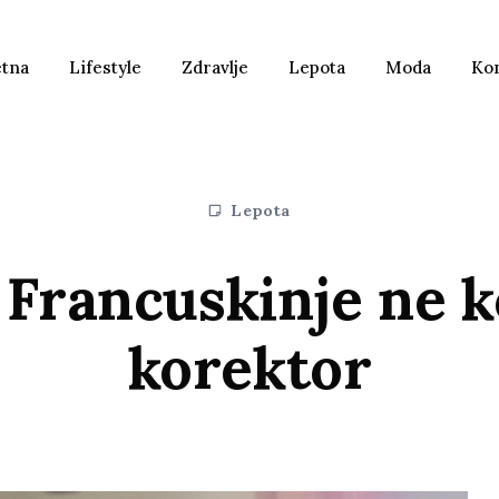
etna
Lifestyle
Zdravlje
Lepota
Moda
Ko
Lepota
 Francuskinje ne k
korektor