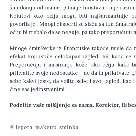
šminkanju od mame. ,,Ona jednostavno nije razum
Kolutovi oko očiju mogu biti najšarmantnije ob
govorila je.’’ Mnogi eksperti se slažu sa tim. Smatraj
očiju bi trebalo da se neguje, pa tako preporučuju
Mnoge šminkerke iz Francuske takođe misle da ta
efekat koji ističe celokupan izgled. Još kada se
Preporučuju i masiranje kože oko očiju kako bi 
prihvatite svoje nedostatke – ne da ih prikrivate. ,,
sebe kakvi jeste, da volite sebe i svoj izgled, kao 
čine vas jedinstvenim!’’
Podelite vaše mišljenje sa nama. Korektor, ili b
lepota
,
makeup
,
sminka