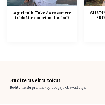
#girl talk: Kako da razumete
SHAPI
i ublažite emocionalnu bol?
FRI
Budite uvek u toku!
Budite među prvima koji dobijaju obaveštenja.