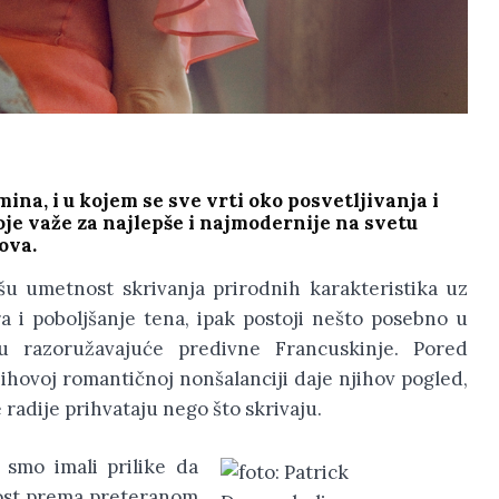
ina, i u kojem se sve vrti oko posvetljivanja i
je važe za najlepše i najmodernije na svetu
ova.
šu umetnost skrivanja prirodnih karakteristika uz
ra i poboljšanje tena, ipak postoji nešto posebno u
u razoružavajuće predivne Francuskinje. Pored
jihovoj romantičnoj nonšalanciji daje njihov pogled,
e radije prihvataju nego što skrivaju.
 smo imali prilike da
jnost prema preteranom