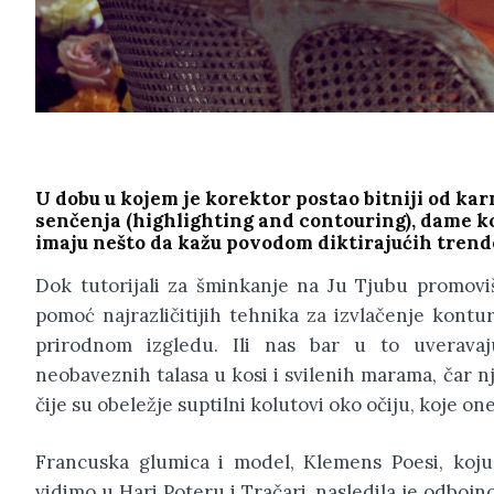
U dobu u kojem je korektor postao bitniji od karm
senčenja (highlighting and contouring), dame ko
imaju nešto da kažu povodom diktirajućih trend
Dok tutorijali za šminkanje na Ju Tjubu promovi
pomoć najrazličitijih tehnika za izvlačenje kontu
prirodnom izgledu. Ili nas bar u to uveravaj
neobaveznih talasa u kosi i svilenih marama, čar n
čije su obeležje suptilni kolutovi oko očiju, koje on
Francuska glumica i model, Klemens Poesi, koju
vidimo u Hari Poteru i Tračari, nasledila je odbo