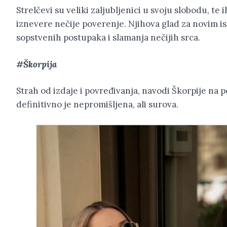
Strelčevi su veliki zaljubljenici u svoju slobodu, t
iznevere nečije poverenje. Njihova glad za novim 
sopstvenih postupaka i slamanja nečijih srca.
#Škorpija
Strah od izdaje i povređivanja, navodi Škorpije na 
definitivno je nepromišljena, ali surova.