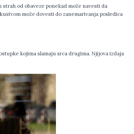
e ih strah od obaveze ponekad može navesti da
iskustvom može dovesti do zanemarivanja posledica
postupke kojima slamaju srca drugima. Njijova izdaja