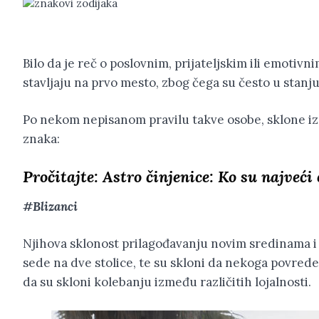
Bilo da je reč o poslovnim, prijateljskim ili emotivn
stavljaju na prvo mesto, zbog čega su često u stanju 
Po nekom nepisanom pravilu takve osobe, sklone iz
znaka:
Pročitajte:
Astro činjenice: Ko su najveći
#Blizanci
Njihova sklonost prilagođavanju novim sredinama i 
sede na dve stolice, te su skloni da nekoga povrede, 
da su skloni kolebanju između različitih lojalnosti.