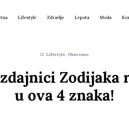
etna
Lifestyle
Zdravlje
Lepota
Moda
Ko
Lifestyle
,
Obavezno
izdajnici Zodijaka 
u ova 4 znaka!