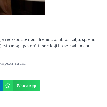
a je reč o poslovnom ili emocionalnom cilju, spremni
 često mogu povrediti one koji im se nađu na putu.
kopski znaci
WhatsApp