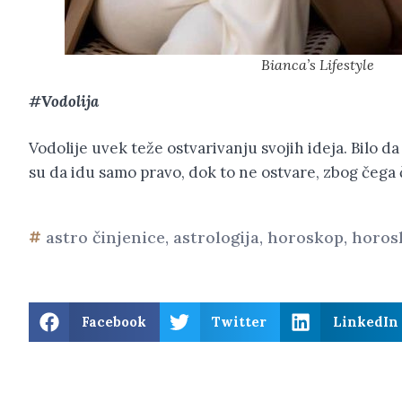
Bianca’s Lifestyle
#Vodolija
Vodolije uvek teže ostvarivanju svojih ideja. Bilo d
su da idu samo pravo, dok to ne ostvare, zbog čega
astro činjenice
,
astrologija
,
horoskop
,
horos
Facebook
Twitter
LinkedIn