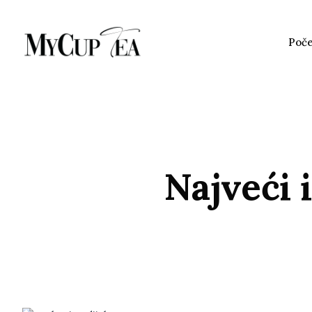
Poč
Najveći 