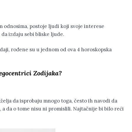
im odnosima, postoje ljudi koji svoje interese
da izdaju sebi bliske ljude.
daji, rođene su u jednom od ova 4 horoskopska
 egocentrici Zodijaka?
želja da isprobaju mnogo toga, često ih navodi da
a da o tome nisu ni promislili. Najtačnije bi bilo reći