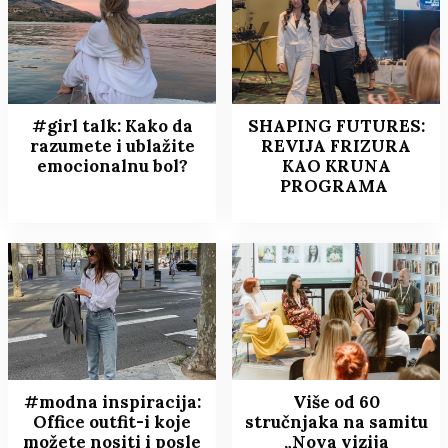
#girl talk: Kako da
SHAPING FUTURES:
razumete i ublažite
REVIJA FRIZURA
emocionalnu bol?
KAO KRUNA
PROGRAMA
#modna inspiracija:
Više od 60
Office outfit-i koje
stručnjaka na samitu
možete nositi i posle
„Nova vizija