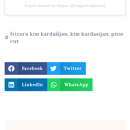
A post shared by Vogue (@voguemagazine)
frizura kim kardašijan
,
kim kardasijan
,
pixie
cut
Facebook
Twitter
LinkedIn
WhatsApp