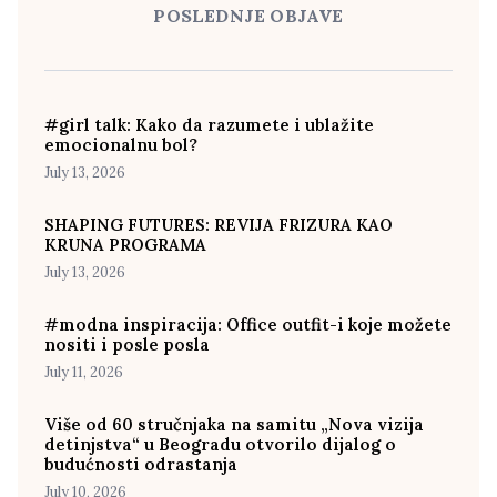
POSLEDNJE OBJAVE
#girl talk: Kako da razumete i ublažite
emocionalnu bol?
July 13, 2026
SHAPING FUTURES: REVIJA FRIZURA KAO
KRUNA PROGRAMA
July 13, 2026
#modna inspiracija: Office outfit-i koje možete
nositi i posle posla
July 11, 2026
Više od 60 stručnjaka na samitu „Nova vizija
detinjstva“ u Beogradu otvorilo dijalog o
budućnosti odrastanja
July 10, 2026