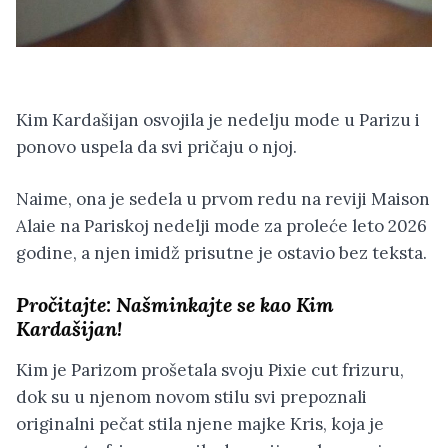
Kim Kardašijan osvojila je nedelju mode u Parizu i
ponovo uspela da svi pričaju o njoj.
Naime, ona je sedela u prvom redu na reviji Maison
Alaie na Pariskoj nedelji mode za proleće leto 2026
godine, a njen imidž prisutne je ostavio bez teksta.
Pročitajte:
Našminkajte se kao Kim
Kardašijan!
Kim je Parizom prošetala svoju Pixie cut frizuru,
dok su u njenom novom stilu svi prepoznali
originalni pečat stila njene majke Kris, koja je